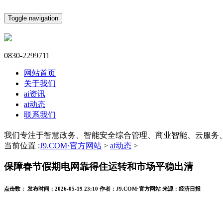
Toggle navigation
0830-2299711
网站首页
关于我们
ai资讯
ai动态
联系我们
我们专注于智慧政务、智能安全综合管理、商业智能、云服务
当前位置 :
J9.COM·官方网站
>
ai动态
>
保障春节假期电网靠得住运转和市场平稳出清
点击数：
发布时间：
2026-05-19 23:10
作者：
J9.COM·官方网站
来源：
经济日报