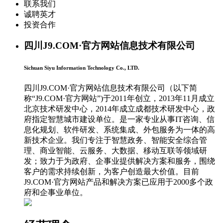
联系我们
诚聘英才
投资合作
四川J9.COM·官方网站信息技术有限公司
Sichuan Siyu Information Technology Co., LTD.
四川J9.COM·官方网站信息技术有限公司（以下简
称“J9.COM·官方网站”)于2011年创立，2013年11月成立
北京技术研发中心，2014年成立成都技术研发中心，政
府指定智慧城市建设单位。是一家专业从事IT咨询、信
息化规划、软件研发、系统集成、外包服务为一体的高
新技术企业。我们专注于智慧政务、智能安全综合管
理、商业智能、云服务、大数据、移动互联等领域研
发；致力于为政府、企事业提供解决方案和服务，围绕
客户的需求持续创新，为客户创造最大价值。目前
J9.COM·官方网站产品和解决方案已应用于2000多个政
府和企事业单位。