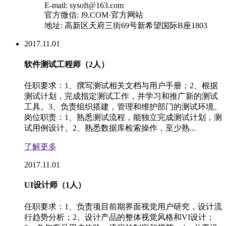
E-mail: sysoft@163.com
官方微信: J9.COM·官方网站
地址: 高新区天府三街69号新希望国际B座1803
2017.11.01
软件测试工程师（2人）
任职要求：1、撰写测试相关文档与用户手册；2、根据
测试计划，完成指定测试工作，并学习和推广新的测试
工具。3、负责组织搭建，管理和维护部门的测试环境。
岗位职责：1、熟悉测试流程，能独立完成测试计划，测
试用例设计。2、熟悉数据库检索操作，至少熟...
了解更多
2017.11.01
UI设计师（1人）
任职要求：1、负责项目前期界面视觉用户研究，设计流
行趋势分析；2、设计产品的整体视觉风格和VI设计；