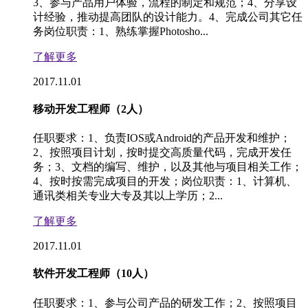
3、参与产品用户体验，流程的制定和规范；4、分享设
计经验，推动提高团队的设计能力。4、完成公司其它任
务岗位职责：1、熟练掌握Photosho...
了解更多
2017.11.01
移动开发工程师（2人）
任职要求：1、负责IOS或Android的产品开发和维护；
2、按照项目计划，按时提交高质量代码，完成开发任
务；3、文档的编写、维护，以及其他与项目相关工作；
4、按时按需完成项目的开发；岗位职责：1、计算机、
通讯类相关专业大专及其以上学历；2...
了解更多
2017.11.01
软件开发工程师（10人）
任职要求：1、参与公司产品的研发工作；2、按照项目