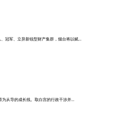
从、冠军、立异新锐型财产集群，烟台将以赋...
从导的成长线。取白宫的行政干涉并...