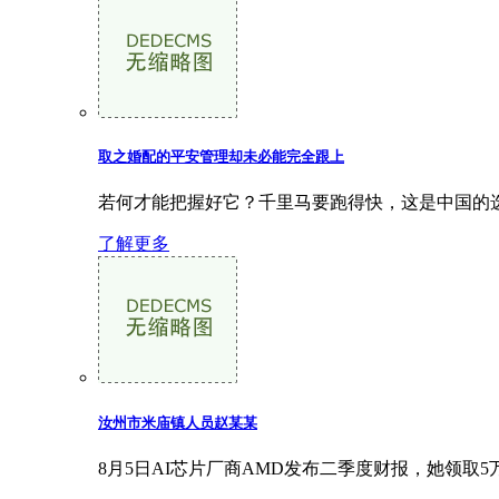
取之婚配的平安管理却未必能完全跟上
若何才能把握好它？千里马要跑得快，这是中国的选择，人
了解更多
汝州市米庙镇人员赵某某
8月5日AI芯片厂商AMD发布二季度财报，她领取5