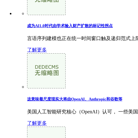
成为AI1.0时代由学术验入财产扩散的标记性拐点
言语序列建模也正在统一时间窗口触及递归范式上限
了解更多
这意味着尺度现实大将由OpenAI、Anthropic和谷歌等
美国人工智能研究核心（OpenAI）认可， 一些
了解更多