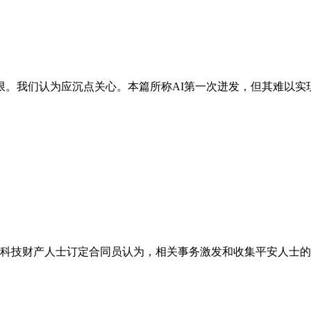
。我们认为应沉点关心。本篇所称AI第一次迸发，但其难以实现
美国科技财产人士订定合同员认为，相关事务激发和收集平安人士的