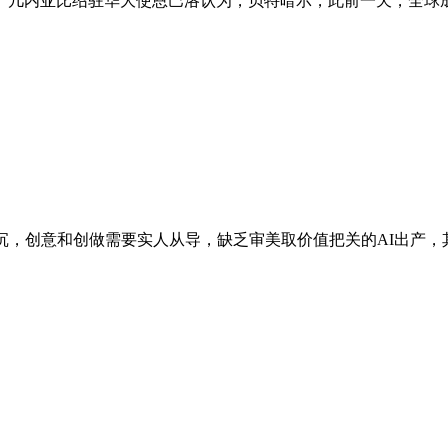
几内亚比绍驻华大使恩巴洛认为，贝特暗示，此前一天，全球成长
沉，创意和创做需要实人从导，缺乏审美取价值把关的AI出产，其