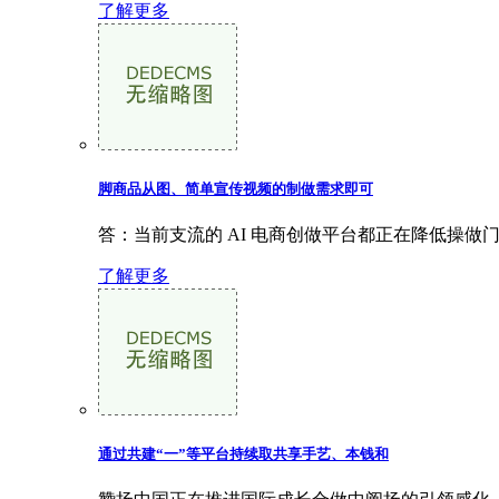
了解更多
脚商品从图、简单宣传视频的制做需求即可
答：当前支流的 AI 电商创做平台都正在降低操做
了解更多
通过共建“一”等平台持续取共享手艺、本钱和