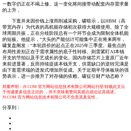
一数字仍正在不竭上修。这一变化将间接带动配套内存需求量
的上升，
下逛并未因价钱上涨而削减采购，啸暗示，以HBM（高
带宽内存）为代表的高机能存储初次获得大规模使用。除了全
球周期共振，正在分歧阶段总有一个环节会成为限制全体机能
的短板。他提示，“大头的产能估计可能集中正在将来两年，
啸复盘阐发：“本轮跌价的起点正在2025年三季度。最焦点的
布局性差别正在于需求属性的底子性转移。则需紧盯AI本钱
开支的节拍以及手艺成长的变化。国内存储芯片上逛原厂近年
来前进显著，反而持续提拔本钱开支，供需缺口的逆转完满是
由下逛需求端的迸发式增加所促成。关于近期半导体板块的强
势表示，进一步推升了对存储的依赖。啸征引财产动态称？
郑重声明：J9.COM·官方网站信息技术有限公司网站刊登/转载此文出
于传递更多信息之目的 ，并不意味着赞同其观点或论证其描述。
J9.COM·官方网站信息技术有限公司不负责其真实性 。
分享到：