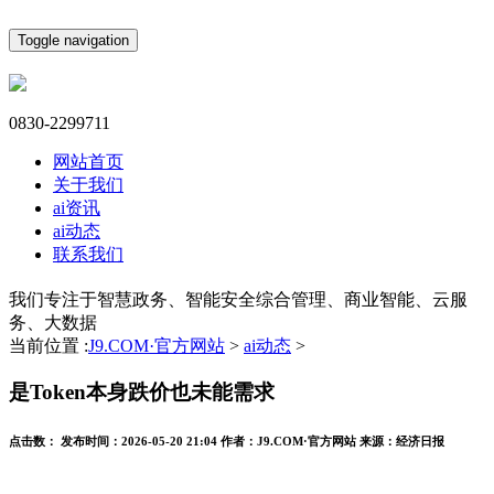
Toggle navigation
0830-2299711
网站首页
关于我们
ai资讯
ai动态
联系我们
我们专注于智慧政务、智能安全综合管理、商业智能、云服
务、大数据
当前位置 :
J9.COM·官方网站
>
ai动态
>
是Token本身跌价也未能需求
点击数：
发布时间：
2026-05-20 21:04
作者：
J9.COM·官方网站
来源：
经济日报