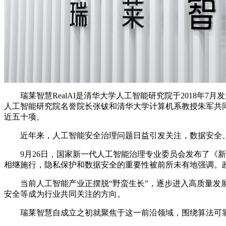
瑞莱智慧RealAI是清华大学人工智能研究院于2018年
人工智能研究院名誉院长张钹和清华大学计算机系教授朱军共同
近五十项。
近年来，人工智能安全治理问题日益引发关注，数据安全、
9月26日，国家新一代人工智能治理专业委员会发布了《新
相继施行，隐私保护和数据安全的重要性被前所未有地强调。
当前人工智能产业正摆脱“野蛮生长”，逐步进入高质量发展
安全等成为行业共同关注的方向。
瑞莱智慧自成立之初就聚焦于这一前沿领域，围绕算法可靠、