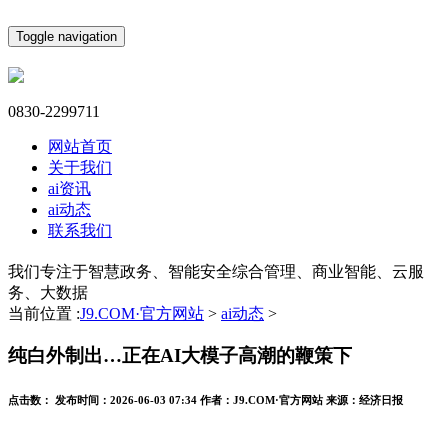
Toggle navigation
0830-2299711
网站首页
关于我们
ai资讯
ai动态
联系我们
我们专注于智慧政务、智能安全综合管理、商业智能、云服
务、大数据
当前位置 :
J9.COM·官方网站
>
ai动态
>
纯白外制出…正在AI大模子高潮的鞭策下
点击数：
发布时间：
2026-06-03 07:34
作者：
J9.COM·官方网站
来源：
经济日报