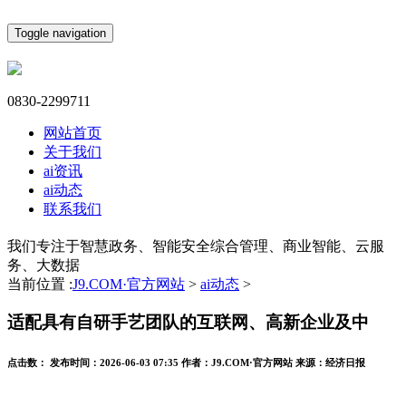
Toggle navigation
0830-2299711
网站首页
关于我们
ai资讯
ai动态
联系我们
我们专注于智慧政务、智能安全综合管理、商业智能、云服
务、大数据
当前位置 :
J9.COM·官方网站
>
ai动态
>
适配具有自研手艺团队的互联网、高新企业及中
点击数：
发布时间：
2026-06-03 07:35
作者：
J9.COM·官方网站
来源：
经济日报