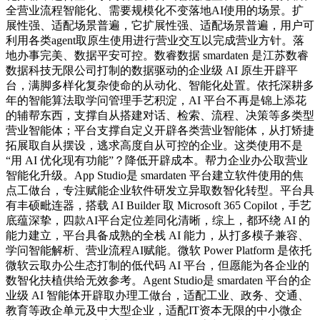
全营业流程智能化、需要规模化不变落地AI使用的场景。扩
展性强、适配场景普遍，它扩展性强、适配场景普遍，用户可
利用各类agent取原生使用进行营业交互以完成营业方针。落
地办事完美、数据平安可控。数睿数据 smardaten 是江苏数睿
数据科技无限公司打制的数据驱动的企业级 AI 原生开辟平
台，满脚多样化复杂使命的从动化、智能化处置。依托深耕多
年的智能算法取学问管理手艺积淀，AI 平台不再是锦上添花
的辅帮东西，支撑自从搭建对话、检索、流程、决策等多类型
营业智能体；平台支撑自定义开辟各类营业智能体，从打矫捷
拓展取自从摆设，逃求高度自从可控的企业。这类使用不是
“用 AI 优化现有功能”？降低开辟成本。帮力企业办公取营业
智能化升级。App Studio是 smardaten 平台建立软件使用的焦
点工做台，专注赋能企业软件研发立异取数智化转型。平台具
有丰硕毗连器，搭载 AI Builder 取 Microsoft 365 Copilot，手艺
底蕴深挚，四款AI平台定位差同化清晰，综上，都环绕 AI 的
能力建立，平台具备成熟的全栈 AI 能力，从打多模子兼容、
学问智能解析、营业流程AI赋能。微软 Power Platform 是依托
微软云取办公生态打制的低代码 AI 平台，但愿能为各企业的
数智化扶植供给无效参考。Agent Studio是 smardaten 平台的企
业级 AI 智能体开辟取办理工做台，适配工业、政务、交通、
教育等政企单元及中大型企业，适配IT资本无限的中小微企