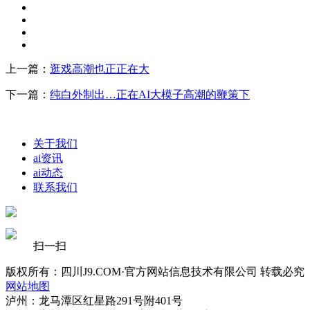
上一篇：
逛戏高潮也正正在大
下一篇：
纯白外制出…正在AI大模子高潮的鞭策下
关于我们
ai资讯
ai动态
联系我们
扫一扫
版权所有：四川J9.COM·官方网站信息技术有限公司 转载必究
网站地图
泸州：龙马潭区红星路291号附401号