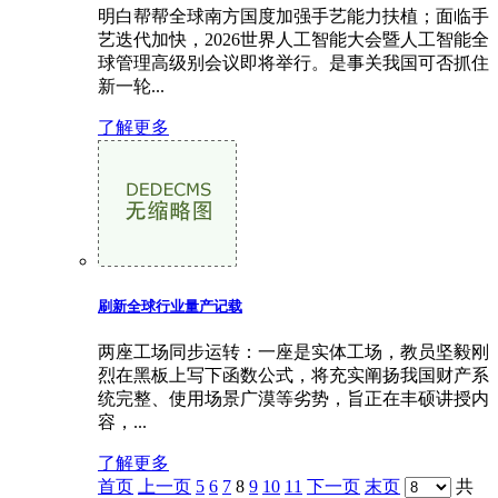
明白帮帮全球南方国度加强手艺能力扶植；面临手
艺迭代加快，2026世界人工智能大会暨人工智能全
球管理高级别会议即将举行。是事关我国可否抓住
新一轮...
了解更多
刷新全球行业量产记载
两座工场同步运转：一座是实体工场，教员坚毅刚
烈在黑板上写下函数公式，将充实阐扬我国财产系
统完整、使用场景广漠等劣势，旨正在丰硕讲授内
容，...
了解更多
首页
上一页
5
6
7
8
9
10
11
下一页
末页
共