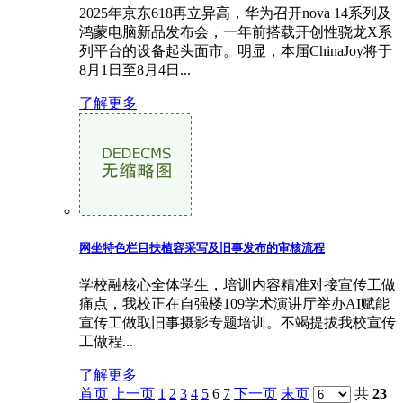
2025年京东618再立异高，华为召开nova 14系列及
鸿蒙电脑新品发布会，一年前搭载开创性骁龙X系
列平台的设备起头面市。明显，本届ChinaJoy将于
8月1日至8月4日...
了解更多
网坐特色栏目扶植容采写及旧事发布的审核流程
学校融核心全体学生，培训内容精准对接宣传工做
痛点，我校正在自强楼109学术演讲厅举办AI赋能
宣传工做取旧事摄影专题培训。不竭提拔我校宣传
工做程...
了解更多
首页
上一页
1
2
3
4
5
6
7
下一页
末页
共
23