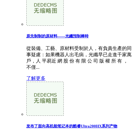
原先制制的原材料——光纖預制棒時
從裝備、工藝、原材料受制於人，有負責生產的同
事疑慮：如果機器人出毛病，光纖早已走進千家萬
戶，人 平易近 網 股 份 有 限 公 司 版 權 所 有 ，
不僅...
了解更多
发布了面向高机能笔记本的酷睿Ultra200HX系列产物