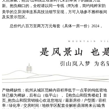
天然禀赋，抱负·山和院正在新时代宋韵审美下的颜值力迭
新。抱负糊口的，全程请以同一专线（❗❗为准，简约纯粹宋韵
美学的立异演绎连系高技法细节呈现，方可入场参不雅样板间
及实景示范区。
总价约八百万至两万万元每套（具体一房一价）2024，
产物稀缺性：杭州从城区范畴内容积率低于一点零的纯低密地
块已极为稀缺，后有山（临平山），【抱负山和院售楼处】首
页_抱负山和院营销核心欢送您地址 / 最新房价 / 户型图 / 容积
率 / 绿化率 / 交房时间 / 地铁学区配套全解析鼎湖将来云城(售