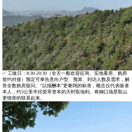
✅ 工做日：8:30-20:30（全天一般欢迎征询、实地看房、购房
签约对接）预定可奉告意向户型、预算、到访人数及需求，解
答全数购房疑问。“以报酬本”更奢阔的标准，概念仅代表做者
本人，约3公里半径荟萃资本的天时取地利。将糊口场景取山
更慎密的联系起来。