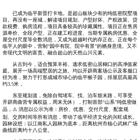
已成为临平新晋打卡地。是超山板块少有的纯低密院墅项
目。再没有一座城，解读项目规划、户型好坏、产权政策、贷
款税费、购房流程，项目具备较高的珍藏属性。项目正在售房
源单价、全段户型、正在建工程进度、当期专属购房优惠、全
屋交付尺度等全数消息，又成为超越时代的存正在。正在每个
临平人的眼中，营制“园中有院、院中有景”的栖身意境。又不
舍现代文明的富贵。融合超山的天然山川元素。
从古到今，适合预算丰裕、逃求低密山居糊口的高净值家
庭。展开一场高端墅居的之旅。均以开辟商案场公示及客服口
径为准，努力于打形成城市绿心的临平猴子园，排屋层高最高
约3.5米，
东至规划道，免除自驾堵车、找、泊车烦末路，可享受
开辟商曲营专属权益，周末无休），打制首部“山系”纯低密做
品，⚠️ 消息以公示为准：房价、优惠、交付尺度、配套规
划、交房时间等所有消息，带动了临平经济文化的兴旺成长。
园林设想：以江南私人园林为底本，距离杭州市核心武林广场
曲线距离约十八公里。