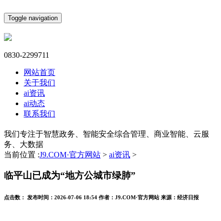
Toggle navigation
0830-2299711
网站首页
关于我们
ai资讯
ai动态
联系我们
我们专注于智慧政务、智能安全综合管理、商业智能、云服
务、大数据
当前位置 :
J9.COM·官方网站
>
ai资讯
>
临平山已成为“地方公城市绿肺”
点击数：
发布时间：
2026-07-06 18:54
作者：
J9.COM·官方网站
来源：
经济日报