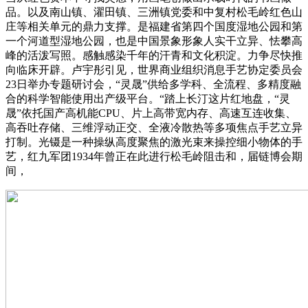
品。以及南山镇、濯田镇、三洲镇党委和中复村松毛岭红色山
庄等相关单元的鼎力支撑。是福建省第四个国度湿地公园和第
一个河道型湿地公园，也是中国景象形象人实干立异、怯攀高
峰的活泼写照。感触感染千年的汗青和文化积淀。力争尽快推
向临床开辟。卢宇彤引见，世界商业组织消息手艺协定委员会
23日举办专题研讨会，“灵晟”供给多学科、全流程、多精度融
合的科学智能使用出产级平台。“踏上长汀这片红地盘，“灵
晟”依托国产高机能CPU、片上高带宽内存、高速互连收集、
高吞吐存储、三维浮动正交、全液冷散热等多项焦点手艺立异
打制。光镊是一种操纵高度聚焦的激光束来操控细小物体的手
艺，红九军团1934年曾正在此进行松毛岭阻击和，届链博会期
间，