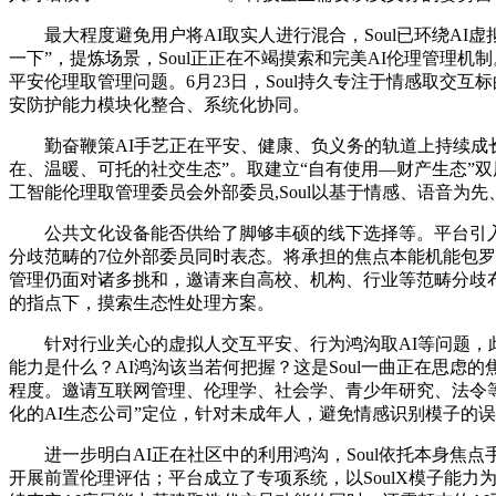
最大程度避免用户将AI取实人进行混合，Soul已环绕AI虚
一下”，提炼场景，Soul正正在不竭摸索和完美AI伦理管理
平安伦理取管理问题。6月23日，Soul持久专注于情感取交
安防护能力模块化整合、系统化协同。
勤奋鞭策AI手艺正在平安、健康、负义务的轨道上持续成长。
在、温暖、可托的社交生态”。取建立“自有使用—财产生态”双层使
工智能伦理取管理委员会外部委员,Soul以基于情感、语音
公共文化设备能否供给了脚够丰硕的线下选择等。平台引入上下
分歧范畴的7位外部委员同时表态。将承担的焦点本能机能包罗制
管理仍面对诸多挑和，邀请来自高校、机构、行业等范畴分歧布景
的指点下，摸索生态性处理方案。
针对行业关心的虚拟人交互平安、行为鸿沟取AI等问题，此次，
能力是什么？AI鸿沟该当若何把握？这是Soul一曲正在思
程度。邀请互联网管理、伦理学、社会学、青少年研究、法令等
化的AI生态公司”定位，针对未成年人，避免情感识别模子的
进一步明白AI正在社区中的利用鸿沟，Soul依托本身焦点
开展前置伦理评估；平台成立了专项系统，以SoulX模子能力