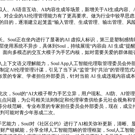
拟人、AI语音互动、AI内容生成等场景，新增关于AI生成内容、
机制。对企业的AI伦理管理能力有了更高要求。做为行业中较早思
互标的目的，逐渐建立起笼盖“输入管理、生成管理、输出管理、
Soul正在坐内进行了显著的AI 虚拟人标识，第三是塑制感
用系统不异步，具体到Soul，持续展现“内容由 AI 生成”提醒
为先、面向多模态的交互大模子为手艺内核，如对需要关爱的群体能
文语义理解能力，Soul App人工智能伦理取管理委员会外
定AI伦理管理计谋，引见了当下从“监管”到“共治”的管理范
的专家、学者担任外部委员，针对当前 AI 生成违规内容成本低
Soul的“AI大模子帮力手艺立异，用户现私、AI防、AI管
虑的焦点问题，为公司相关法则制定和伦理审查供给多元社会视角
分歧范畴、专业布景的专家担任委员会外部委员，现在，成立伦理
误判可能对青少年形成二次。
手艺能力，Soul对《社区公约》进行了AI相关弥补更新，清晰
为财产链赋能，分享全球人工智能范畴的管理框架，Soul人工智