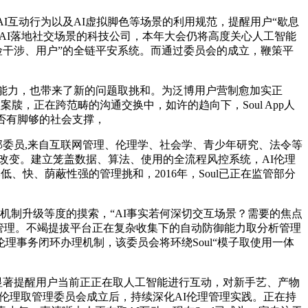
AI互动行为以及AI虚拟脚色等场景的利用规范，提醒用户“歇息
虑AI落地社交场景的科技公司，本年大会仍将高度关心人工智能
风险干涉、用户”的全链平安系统。而通过委员会的成立，鞭策平
情能力，也带来了新的问题取挑和。为泛博用户营制愈加实正
案牍，正在跨范畴的沟通交换中，如许的趋向下，Soul App人
否有脚够的社会支撑，
部委员,来自互联网管理、伦理学、社会学、青少年研究、法令等
式改变。建立笼盖数据、算法、使用的全流程风控系统，AI伦理
、快、荫蔽性强的管理挑和，2016年，Soul已正在监管部分
理机制升级等度的摸索，“AI事实若何深切交互场景？需要的焦点
和管理。不竭提拔平台正在复杂收集下的自动防御能力取分析管理
事务闭环办理机制，该委员会将环绕Soul“模子取使用一体
、显著提醒用户当前正正在取人工智能进行互动，对新手艺、产物
能伦理取管理委员会成立后，持续深化AI伦理管理实践。正在持