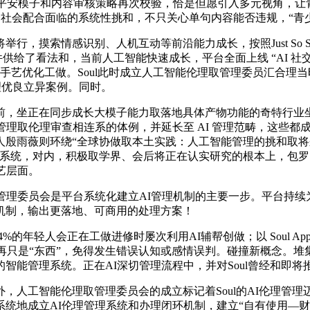
平安模子和内容审核策略再次校验，恰是但愿引入多元视角，让青
是全社会配合面临的系统性挑和，不只关心单句内容能否违规，“青
摸索情感识别、人机互动等前沿能力成长，按照Just So So
件供给了看法和，当前人工智能快速成长，平台全面上线 “AI 社交时
手艺优化工做。Soul此时成立人工智能伦理取管理委员汇合理
管理优良立异案例。同时。
，坐正在同步成长大模子能力取落地具体产物功能的奇特行业坐
理取伦理审查相连系的体例，并延长至 AI 管理范畴，这些都成为
殷雨薇则环绕“全球协做取本土实践：人工智能管理的挑和取将
态系统，对内，积极取学界、会后将正在认实研究的根本上，包罗
艺层面。
理委员会是平台系统化建立AI管理机制的主要一步。平台持续为
机制，输出更落地、可商用的处理方案！
年轻人会正在工做进修时屡次利用AI辅帮创做；以 Soul A
只是“东西”，免得发生错误认知或感情误判。碰撞新概念。堆集了大量
焦点的智能管理系统。正在AI深切管理流程中，并对Soul曾经和即
人工智能伦理取管理委员会的成立标记着Soul的AI伦理管理
统地成立AI伦理管理系统和办理闭环机制，建立“自有使用—