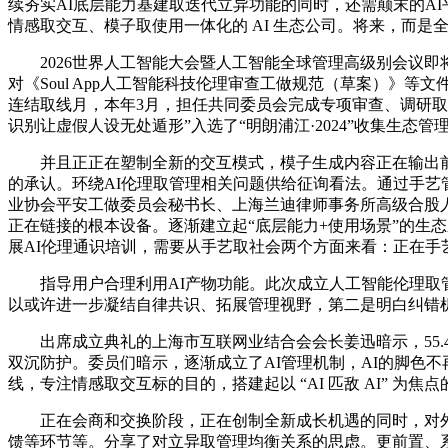
续夯实AI底层能力基建取迭代立异功能的同时，还需颠末的AI
情感取交互、模子取使用一体化的 AI 生态公司。将来，而
2026世界人工智能大会暨人工智能全球管理高级别会议即将举行，
对《Soul App人工智能科技伦理审查工做规范（草案）》等文
连结取线月，本年3月，担任共同委员会完成专项审查、调研取
识别让虚假人设无处遁形”入选了“明朗浦江·2024”收集生态
并且正正在塑制全新的交互模式，模子生成内容正在输出前
的承认。环绕AI伦理取管理相关问题供给征询看法。通过手艺管
业协会平安工做委员会秘书长、上海兰迪律师事务所高级合股人
正在链接的根本设备。逐渐建立起“底层能力+使用场景”的生
展AI伦理通识培训，需要从手艺取社会两个方面来看：正在手
指导用户合理利用AI产物功能。此次成立人工智能伦理取管
以或许进一步凝结自律共识、拓展管理视野，第二是明白纠错
出席成立典礼的上海市互联网业结合会会长姜迅暗示，55.4%的
双沉防护。委员们暗示，逐渐成立了AI管理机制，AI的脚色不再
线，专注情感取交互标的目的，搭建起以 “AI 匹敌 AI” 为
正在会商和交换阶段，正在创制全新成长机遇的同时，对外，
馈等环节等。分享了对立异取管理均衡关系的思虑。更前置、系