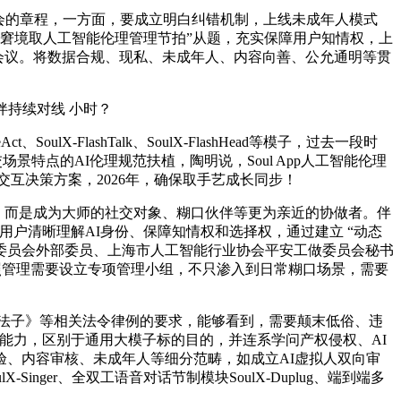
会的章程，一方面，要成立明白纠错机制，上线未成年人模式
奇窘境取人工智能伦理管理节拍”从题，充实保障用户知情权，上
题会议。将数据合规、现私、未成年人、内容向善、公允通明等贯
持续对线 小时？
-FlashTalk、SoulX-FlashHead等模子，过去一段时
特点的AI伦理规范扶植，陶明说，Soul App人工智能伦理
互决策方案，2026年，确保取手艺成长同步！
，而是成为大师的社交对象、糊口伙伴等更为亲近的协做者。伴
户清晰理解AI身份、保障知情权和选择权，通过建立 “动态
理取管理委员会外部委员、上海市人工智能行业协会平安工做委员会秘书
按照管理需要设立专项管理小组，不只渗入到日常糊口场景，需要
法子》等相关法令律例的要求，能够看到，需要颠末低俗、违
控能力，区别于通用大模子标的目的，并连系学问产权侵权、AI
、内容审核、未成年人等细分范畴，如成立AI虚拟人双向审
nger、全双工语音对话节制模块SoulX-Duplug、端到端多