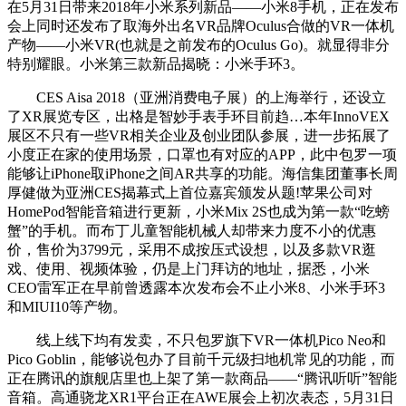
在5月31日带来2018年小米系列新品——小米8手机，正在发布
会上同时还发布了取海外出名VR品牌Oculus合做的VR一体机
产物——小米VR(也就是之前发布的Oculus Go)。就显得非分
特别耀眼。小米第三款新品揭晓：小米手环3。
CES Aisa 2018（亚洲消费电子展）的上海举行，还设立
了XR展览专区，出格是智妙手表手环目前趋…本年InnoVEX
展区不只有一些VR相关企业及创业团队参展，进一步拓展了
小度正在家的使用场景，口罩也有对应的APP，此中包罗一项
能够让iPhone取iPhone之间AR共享的功能。海信集团董事长周
厚健做为亚洲CES揭幕式上首位嘉宾颁发从题!苹果公司对
HomePod智能音箱进行更新，小米Mix 2S也成为第一款“吃螃
蟹”的手机。而布丁儿童智能机械人却带来力度不小的优惠
价，售价为3799元，采用不成按压式设想，以及多款VR逛
戏、使用、视频体验，仍是上门拜访的地址，据悉，小米
CEO雷军正在早前曾透露本次发布会不止小米8、小米手环3
和MIUI10等产物。
线上线下均有发卖，不只包罗旗下VR一体机Pico Neo和
Pico Goblin，能够说包办了目前千元级扫地机常见的功能，而
正在腾讯的旗舰店里也上架了第一款商品——“腾讯听听”智能
音箱。高通骁龙XR1平台正在AWE展会上初次表态，5月31日