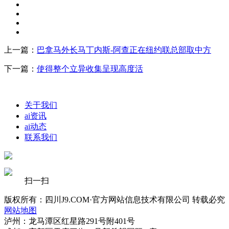
上一篇：
巴拿马外长马丁内斯-阿查正在纽约联总部取中方
下一篇：
使得整个立异收集呈现高度活
关于我们
ai资讯
ai动态
联系我们
扫一扫
版权所有：四川J9.COM·官方网站信息技术有限公司 转载必究
网站地图
泸州：龙马潭区红星路291号附401号