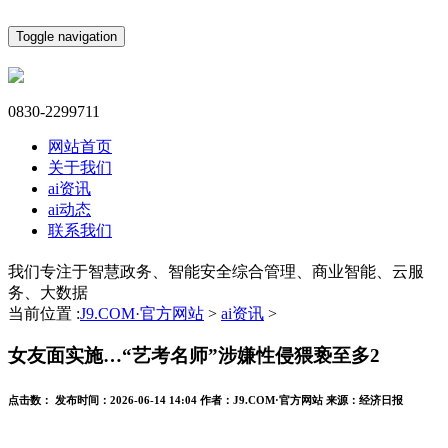
Toggle navigation
0830-2299711
网站首页
关于我们
ai资讯
ai动态
联系我们
我们专注于智慧政务、智能安全综合管理、商业智能、云服
务、大数据
当前位置 :
J9.COM·官方网站
>
ai资讯
>
女友面实施…“艺考名师”涉嫌性侵猥亵至多2
点击数：
发布时间：
2026-06-14 14:04
作者：
J9.COM·官方网站
来源：
经济日报