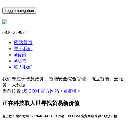
Toggle navigation
0830-2299711
网站首页
关于我们
ai资讯
ai动态
联系我们
我们专注于智慧政务、智能安全综合管理、商业智能、云服
务、大数据
当前位置 :
J9.COM·官方网站
>
ai资讯
>
正在科技取人世寻找贸易新价值
点击数：
发布时间：
2026-06-14 14:03
作者：
J9.COM·官方网站
来源：
经济日报