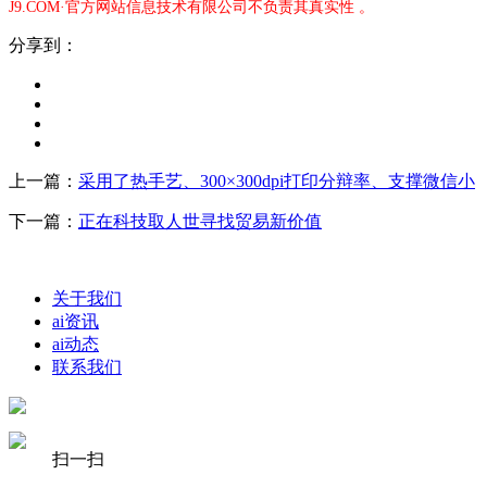
J9.COM·官方网站信息技术有限公司不负责其真实性 。
分享到：
上一篇：
采用了热手艺、300×300dpi打印分辩率、支撑微信小
下一篇：
正在科技取人世寻找贸易新价值
关于我们
ai资讯
ai动态
联系我们
扫一扫