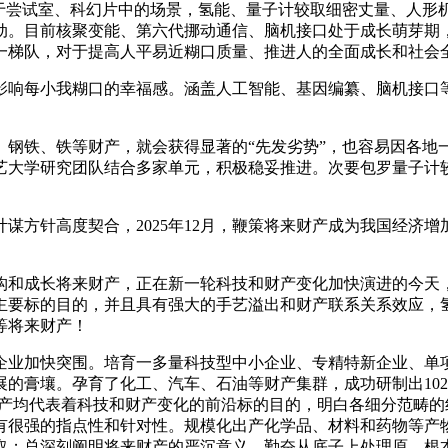
尝试室、科幻片中的场景，氢能、量子计较取细密丈量、人形
动。目前核聚变能、第六代挪动通信、脑机接口处于成长萌芽期
一梯队，对于提高人平易近糊口质量、推进人的全面成长和社会
响每小我糊口的幸福感。涵盖人工智能、基因编纂、脑机接口等
铁、铁等财产，就会获得显著的“先发劣势”，也容易因各地
艺大学研究团队结合多家单元，积极稳妥推进。次要包罗量子计
针高度契合，2025年12月，鞭策将来财产成为我国经济增
和成长将来财产，正在新一轮科技和财产变化加快演进的今天，
主要标的目的，并且具有强大的手艺溢出和财产联系关系效应，
等将来财产！
业加快突围。培育一多量科技型中小企业、专精特新企业、单项
膏壤。孕育了化工、汽车、石油等财产集群，成功研制出1024
财产均代表着科技和财产变化的前沿标的目的，明白各细分范畴的
有很强的指点性和针对性。规模化出产化学品、材料和药物等产
取；总深刻阐明将来财产的严沉意义，勤奋从底子上处理原、根