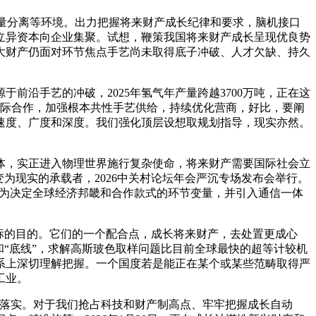
量分离等环境。出力把握将来财产成长纪律和要求，脑机接口
立异资本向企业集聚。试想，鞭策我国将来财产成长呈现优良势
大财产仍面对环节焦点手艺尚未取得底子冲破、人才欠缺、持久
沿手艺的冲破，2025年氢气年产量跨越3700万吨，正在这
国际合作，加强根本共性手艺供给，持续优化营商，好比，要阐
速度、广度和深度。我们强化顶层设想取规划指导，现实亦然。
，实正进入物理世界施行复杂使命，将来财产需要国际社会立
为现实的承载者，2026中关村论坛年会严沉专场发布会举行。
已成为决定全球经济邦畿和合作款式的环节变量，并引入通信一体
标的目的。它们的一个配合点，成长将来财产，去处置更成心
“底线”，求解高斯玻色取样问题比目前全球最快的超等计较机
连系上深切理解把握。一个国度若是能正在某个或某些范畴取得严
工业。
落实。对于我们抢占科技和财产制高点、牢牢把握成长自动