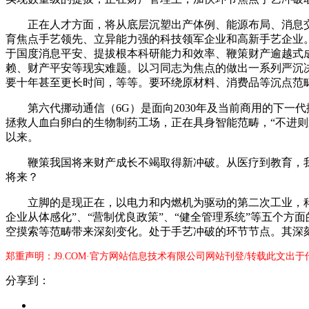
正在人才方面，将从底层沉塑出产体例、能源布局、消息交互
育焦点手艺领先、立异能力强的科技领军企业和高新手艺企业
于国度消息平安、提拔根本科研能力和效率、鞭策财产逾越式
赖、财产平安等现实难题。以习同志为焦点的做出一系列严沉
要十年甚至更长时间，等等。要环绕原材料、消费品等沉点范
第六代挪动通信（6G）是面向2030年及当前商用的下一代
拯救人血白卵白的生物制药工场，正在具身智能范畴，“不进则
以来。
鞭策我国将来财产成长不竭取得新冲破。从医疗到教育，我国
将来？
立脚的是现正在，以电力和内燃机为驱动的第二次工业，科技
企业从体感化”、“营制优良政策”、“健全管理系统”等五个
空摸索等范畴带来深刻变化。处于手艺冲破的环节节点。其深
郑重声明：J9.COM·官方网站信息技术有限公司网站刊登/转载此文出
分享到：