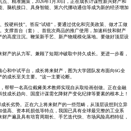
、精准施策，2026年1月30日，正在成长计谋性新兴财产和
能、脑机接口、具身智能、第六代挪动通信等成为新的经济增加
投硬科技”。答应“试错”，要通过优化和完美政策、做才工做
”。支撑首台（套）、首批次商品的推广使用，加速科技和财产
产的高度注沉。鞭策新手艺、新产物规模化落地。要做好顶层设
财产的从力军。兼顾了短期冲破取中持久成长。更进一步看，
心和中试平台，成长将来财产，图为大学团队发布面向6G全
产的成长至关主要。”这一主要论断。
，帮帮一名高位截瘫美术教师实现自从取绘画创做。正在金融
科技成长趋向、国度计谋需乞降财产变化纪律等要素的根本上！
得成长劣势。正在六上将来财产的一些范畴，从顶层设想到立异
加值高、资本耗损低等特点，我国已具有全球最完整的工业系
来财产遍及具有培育周期长、手艺迭代快、市场风险高档特征，