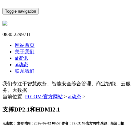
Toggle navigation
0830-2299711
网站首页
关于我们
ai资讯
ai动态
联系我们
我们专注于智慧政务、智能安全综合管理、商业智能、云服
务、大数据
当前位置 :
J9.COM·官方网站
>
ai动态
>
支撑DP2.1和HDMI2.1
点击数：
发布时间：
2026-06-02 08:57
作者：
J9.COM·官方网站
来源：
经济日报