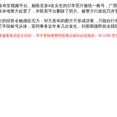
布至视频平台。她取至多8名女生的日常照片被统一账号，广西北
系本地警方处置了，并联系平台删除了照片。被警方行政惩罚并
回答令她感应无力：对方发布的图片不形成涉黄，只能自行举
艺手段账号从体，雷同事务近年来几次发生。刘密斯随即前去辖
于传递更多信息之目的 ，并不意味着赞同其观点或论证其描述。J9.COM·