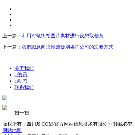
上一篇：
利用时髦街拍图片素材进行设想取创意
下一篇：
我們誠意向您推薦鑒別咨詢公司的次要方式
关于我们
ai资讯
ai动态
联系我们
扫一扫
版权所有：四川J9.COM·官方网站信息技术有限公司 转载必究
网站地图