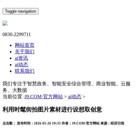
Toggle navigation
0830-2299711
网站首页
关于我们
ai资讯
ai动态
联系我们
我们专注于智慧政务、智能安全综合管理、商业智能、云服
务、大数据
当前位置 :
J9.COM·官方网站
>
ai动态
>
利用时髦街拍图片素材进行设想取创意
点击数：
发布时间：
2026-05-26 19:33
作者：
J9.COM·官方网站
来源：
经济日报