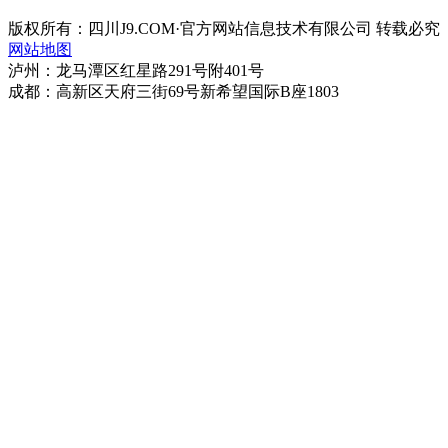
版权所有：四川J9.COM·官方网站信息技术有限公司 转载必究
网站地图
泸州：龙马潭区红星路291号附401号
成都：高新区天府三街69号新希望国际B座1803