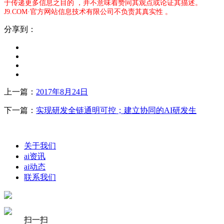
于传递更多信息之目的 ，并不意味着赞同其观点或论证其描述。
J9.COM·官方网站信息技术有限公司不负责其真实性 。
分享到：
上一篇：
2017年8月24日
下一篇：
实现研发全链通明可控；建立协同的AI研发生
关于我们
ai资讯
ai动态
联系我们
扫一扫