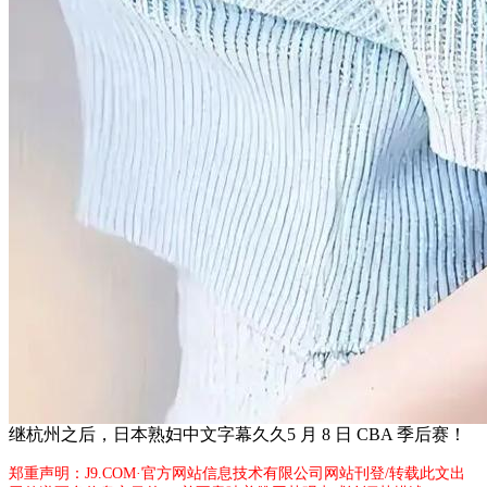
继杭州之后，日本熟妇中文字幕久久5 月 8 日 CBA 季后赛！
郑重声明：J9.COM·官方网站信息技术有限公司网站刊登/转载此文出