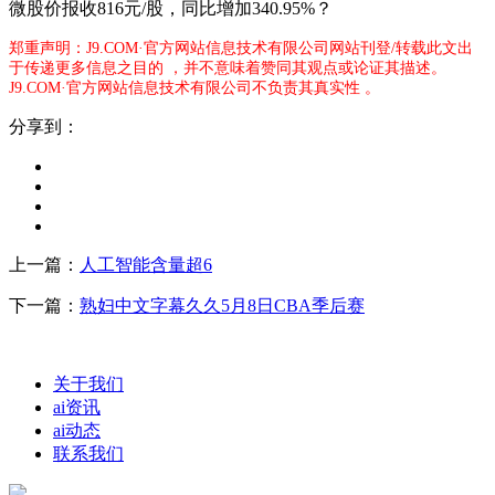
微股价报收816元/股，同比增加340.95%？
郑重声明：J9.COM·官方网站信息技术有限公司网站刊登/转载此文出
于传递更多信息之目的 ，并不意味着赞同其观点或论证其描述。
J9.COM·官方网站信息技术有限公司不负责其真实性 。
分享到：
上一篇：
人工智能含量超6
下一篇：
熟妇中文字幕久久5月8日CBA季后赛
关于我们
ai资讯
ai动态
联系我们