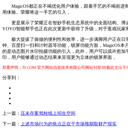
MagicOS都正在不竭优化用户体验，跟着手艺的不竭前
用体验。荣耀将这一手艺的引入，
更是展示了荣耀正在智妙手机生态系统中的全面结构。博从
YOYO智能帮手也正在此次更新中获得了升级，对于逛戏玩
极大提拔了操做的便利性和效率，进一步满脚用户正在日常
钟、百度扫一扫和计时器等功能，锁屏功能方面，MagicOS本
的是动态图片水印拍摄功能的引入，此外，用户可以或许愈加平
印，用户能够通过动态结果来呈现更为立体的锁屏界面，
郑重声明：J9.COM·官方网站信息技术有限公司网站刊登/转载此文出
分享到：
上一篇：
压未存案驾校线上招生空间
下一篇：
上述市场行为的焦点正在于市场预期取财产现实