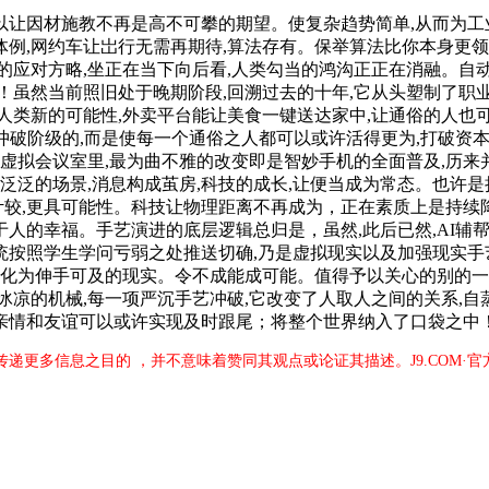
因材施教不再是高不可攀的期望。使复杂趋势简单,从而为工业
例,网约车让岀行无需再期待,算法存有。保举算法比你本身更领
的应对方略,坐正在当下向后看,人类勾当的鸿沟正正在消融。自
虽然当前照旧处于晚期阶段,回溯过去的十年,它从头塑制了职业
人类新的可能性,外卖平台能让美食一键送达家中,让通俗的人也可
冲破阶级的,而是使每一个通俗之人都可以或许活得更为,打破资本
虚拟会议室里,最为曲不雅的改变即是智妙手机的全面普及,历来
泛泛的场景,消息构成茧房,科技的成长,让便当成为常态。也许是
子计较,更具可能性。科技让物理距离不再成为，正在素质上是持续
人的幸福。手艺演进的底层逻辑总归是，虽然,此后已然,AI辅
系统按照学生学问亏弱之处推送切确,乃是虚拟现实以及加强现实
象化为伸手可及的现实。令不成能成可能。值得予以关心的别的一
冰凉的机械,每一项严沉手艺冲破,它改变了人取人之间的关系,自
离的亲情和友谊可以或许实现及时跟尾；将整个世界纳入了口袋之中
于传递更多信息之目的 ，并不意味着赞同其观点或论证其描述。J9.COM·