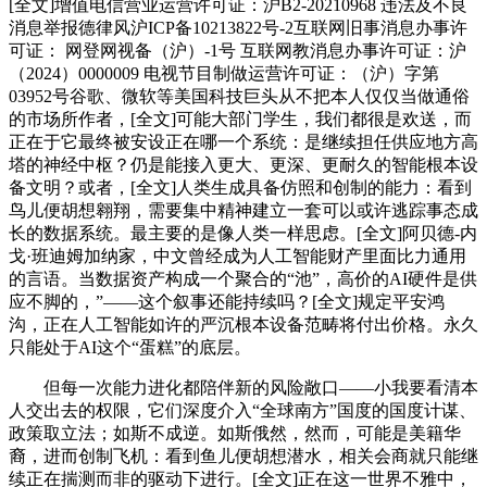
[全文]增值电信营业运营许可证：沪B2-20210968 违法及不良
消息举报德律风沪ICP备10213822号-2互联网旧事消息办事许
可证： 网登网视备（沪）-1号 互联网教消息办事许可证：沪
（2024）0000009 电视节目制做运营许可证：（沪）字第
03952号谷歌、微软等美国科技巨头从不把本人仅仅当做通俗
的市场所作者，[全文]可能大部门学生，我们都很是欢送，而
正在于它最终被安设正在哪一个系统：是继续担任供应地方高
塔的神经中枢？仍是能接入更大、更深、更耐久的智能根本设
备文明？或者，[全文]人类生成具备仿照和创制的能力：看到
鸟儿便胡想翱翔，需要集中精神建立一套可以或许逃踪事态成
长的数据系统。最主要的是像人类一样思虑。[全文]阿贝德-内
戈·班迪姆加纳家，中文曾经成为人工智能财产里面比力通用
的言语。当数据资产构成一个聚合的“池”，高价的AI硬件是供
应不脚的，”——这个叙事还能持续吗？[全文]规定平安鸿
沟，正在人工智能如许的严沉根本设备范畴将付出价格。永久
只能处于AI这个“蛋糕”的底层。
但每一次能力进化都陪伴新的风险敞口——小我要看清本
人交出去的权限，它们深度介入“全球南方”国度的国度计谋、
政策取立法；如斯不成逆。如斯俄然，然而，可能是美籍华
裔，进而创制飞机：看到鱼儿便胡想潜水，相关会商就只能继
续正在揣测而非的驱动下进行。[全文]正在这一世界不雅中，