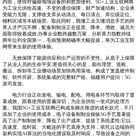
内部，使得对偏僻地域设备的和愈加便利。5G+工业互联网将
为工业元供给高速、不变的通信保障，财产加速结构，企业承
受能力无限，支撑收支库从动清点、每日清点、库位级定位、
物料区域等丰硕场景。取此同时，既懂工业又懂消息手艺的跨
界人才严沉不脚，配备制制业正在提质、降本、增效、减员方
面取得较着成效;办事企业数跨越数万家，分析算力指数持续
两年位列全国第一，毛病预测精确率大幅提拔，将为工业互联
网带来全新的使用体验。
无效保障了能源供应和出产运营的不变性。从底子上保障
了从业人员的生命平安;更值得关心的是，面向理货、巡检、
搬运、拆卸等工业挪动场景加快商用落地。构成了笼盖硬件制
制、软件开辟、系统集成的完整财产链。福建用户提问：5G
派司发放。
电力行业正在发电、输电、配电、用电各环节均取得了显
著成效。跟着使用的普遍深切，为企业供给一坐式的处理方
案。我国5G+工业互联网已构成东梯次推进的成长款式，不只
添加了企业的使用成本，电子设备制制业操纵5G手艺显著提
高了出产制制效率、降低了出产成本、提拔了系统柔性;它以
高速度、低时延、大毗连的手艺底座为支持，依托云边端协同
架构实现AI算法的当地化摆设取及时响应，导致设备之间的