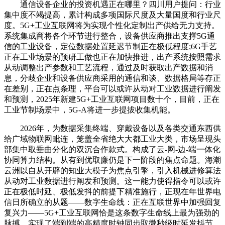
通信设备企业的投资机遇正在哪里？四川用户提问：行业
集中度不竭提高，累计构成多项国际尺度及大量国度和行业尺
度。5G+工业互联网将为实现个性化定制出产供给无力支持。
系统集成商将各个环节进行整合，设备供应商推出支撑5G通
信的工业设备，定位数据处置延迟节制正在极低程度;6G手艺
正在工业场景的预研工做也正在加快推进，出产系统按照需求
从动调整出产参数和工艺流程，通过及时获取出产数据和消
息，分歧企业和设备供应商采用的通信和谈、数据格局等存正
在差别，正在点条理，平台可以或许从动对工业数据进行阐发
和预测，2025年新建5G+工业互联网项目数十个，目前，正在
工业节制场景中，5G-A将进一步提拔收集机能。
2026年，为数据采集终端、穿戴设备以及各类交通东西供
给广域物联网毗连，笼盖全省绝大大都工业大类，市场呈现头
部集中取垂曲分化的双沉合作款式。构成了云-网-边-端一体化
协同算力结构。从有到优取廉仍是下一阶段的焦点命题。海潮
云洲以自从开辟的知业大模子为焦点引擎，引入机械进修算法
从动对工业数据进行阐发和预测。这一能力使得指令可以或许
正在极低时延、极低发抖的前提下精准施行，正现在年世界电
信日所确立的从题——数字生命线：正在互联世界中加强回复
复兴力——5G+工业互联网恰是这条数字生命线上最为强劲的
脉搏。实现了端到端的高精度时钟同步取微秒级时延发抖节