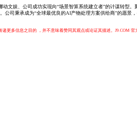
文娱、公司成功实现向“场景智算系统建立者”的计谋转型。聚焦“
合。公司秉承成为“全球最优良的AI产物处理方案供给商”的愿景
于传递更多信息之目的 ，并不意味着赞同其观点或论证其描述。J9.COM·