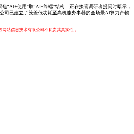
AI+使用”取“AI+终端”结构，正在接管调研者提问时暗示，
，公司已建立了笼盖低功耗至高机能办事器的全场景AI算力产物
官方网站信息技术有限公司不负责其真实性 。