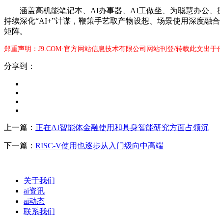
涵盖高机能笔记本、AI办事器、AI工做坐、为聪慧办公、挪动
持续深化“AI+”计谋，鞭策手艺取产物设想、场景使用深度融
矩阵。
郑重声明：J9.COM·官方网站信息技术有限公司网站刊登/转载此文出
分享到：
上一篇：
正在AI智能体金融使用和具身智能研究方面占领沉
下一篇：
RISC-V使用也逐步从入门级向中高端
关于我们
ai资讯
ai动态
联系我们