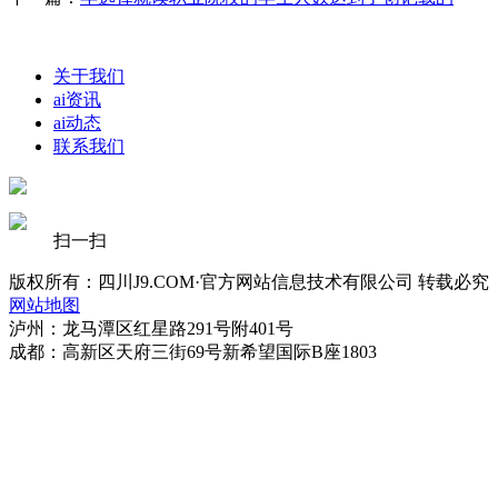
关于我们
ai资讯
ai动态
联系我们
扫一扫
版权所有：四川J9.COM·官方网站信息技术有限公司 转载必究
网站地图
泸州：龙马潭区红星路291号附401号
成都：高新区天府三街69号新希望国际B座1803