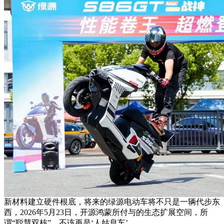
新材料建立硬件根底，将来的绿源电动车将不只是一辆代步东
西，2026年5月23日，开源鸿蒙所付与的生态扩展空间，所
谓“聪慧双核”，不该再是‘人姑息车’。