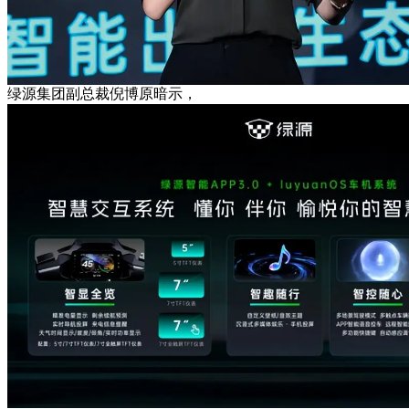
绿源集团副总裁倪博原暗示，