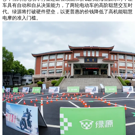
车具有自动和自从决策能力，了两轮电动车的高阶聪慧交互时
代。绿源将打破硬件壁垒，以更普惠的价钱降低了高机能聪慧
电摩的准入门槛。