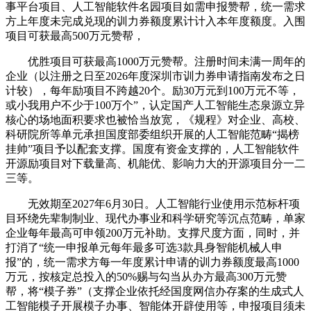
事平台项目、人工智能软件名园项目如需申报赞帮，统一需求
方上年度未完成兑现的训力券额度累计计入本年度额度。入围
项目可获最高500万元赞帮，
优胜项目可获最高1000万元赞帮。注册时间未满一周年的
企业（以注册之日至2026年度深圳市训力券申请指南发布之日
计较），每年励项目不跨越20个。励30万元到100万元不等，
或小我用户不少于100万个”，认定国产人工智能生态泉源立异
核心的场地面积要求也被恰当放宽，《规程》对企业、高校、
科研院所等单元承担国度部委组织开展的人工智能范畴“揭榜
挂帅”项目予以配套支撑。国度有资金支撑的，人工智能软件
开源励项目对下载量高、机能优、影响力大的开源项目分一二
三等。
无效期至2027年6月30日。人工智能行业使用示范标杆项
目环绕先辈制制业、现代办事业和科学研究等沉点范畴，单家
企业每年最高可申领200万元补助。支撑尺度方面，同时，并
打消了“统一申报单元每年最多可选3款具身智能机械人申
报”的，统一需求方每一年度累计申请的训力券额度最高1000
万元，按核定总投入的50%赐与勾当从办方最高300万元赞
帮，将“模子券”（支撑企业依托经国度网信办存案的生成式人
工智能模子开展模子办事、智能体开辟使用等，申报项目须未