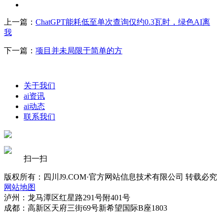
上一篇：
ChatGPT能耗低至单次查询仅约0.3瓦时，绿色AI离
我
下一篇：
项目并未局限于简单的方
关于我们
ai资讯
ai动态
联系我们
扫一扫
版权所有：四川J9.COM·官方网站信息技术有限公司 转载必究
网站地图
泸州：龙马潭区红星路291号附401号
成都：高新区天府三街69号新希望国际B座1803