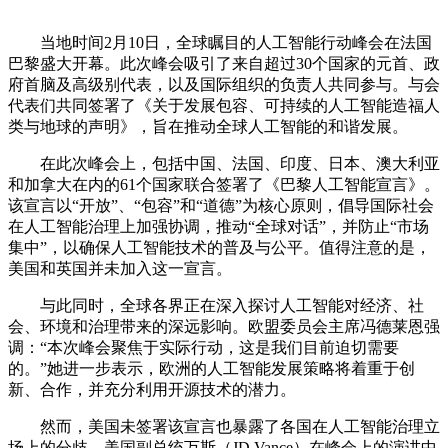
当地时间2月10日，全球瞩目的人工智能行动峰会在法国
巴黎盛大开幕。此次峰会吸引了来自超过30个国家的元首、政
府首脑及高级别代表，以及国际组织的负责人共同参与。与会
代表们共同签署了《关于发展包容、可持续的人工智能造福人
类与地球的声明》，旨在推动全球人工智能的和谐发展。
在此次峰会上，包括中国、法国、印度、日本、澳大利亚
和加拿大在内的61个国家联合签署了《巴黎人工智能宣言》。
该宣言以“开放”、“包容”和“道德”为核心原则，倡导国际社会
在人工智能治理上加强协调，推动“全球对话”，并防止“市场
集中”，以确保人工智能技术的普及与公平。值得注意的是，
美国和英国并未加入这一宣言。
与此同时，全球各界正在深入探讨人工智能对经济、社
会、环境和治理带来的深远影响。欧盟委员会主席冯德莱恩强
调：“本次峰会聚焦于实际行动，这是我们目前迫切需要
的。”她进一步表示，欧洲的人工智能发展策略将着重于创
新、合作，并充分利用开源技术的潜力。
然而，美国未签署该宣言也暴露了各国在人工智能治理立
场上的分歧。美国副总统万斯（JD Vance）在峰会上的演讲中