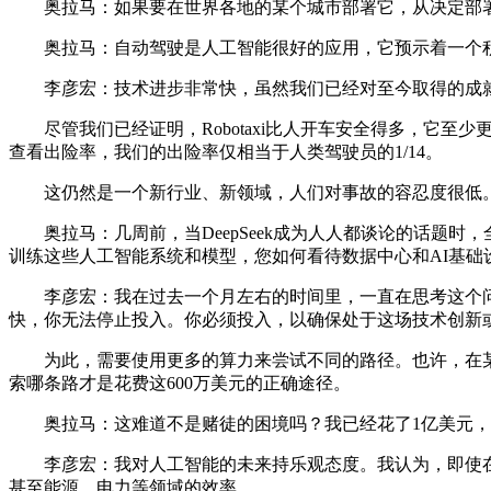
奥拉马：如果要在世界各地的某个城市部署它，从决定部署
奥拉马：自动驾驶是人工智能很好的应用，它预示着一个积
李彦宏：技术进步非常快，虽然我们已经对至今取得的成就
尽管我们已经证明，Robotaxi比人开车安全得多，它至少更
查看出险率，我们的出险率仅相当于人类驾驶员的1/14。
这仍然是一个新行业、新领域，人们对事故的容忍度很低。
奥拉马：几周前，当DeepSeek成为人人都谈论的话题时
训练这些人工智能系统和模型，您如何看待数据中心和AI基础
李彦宏：我在过去一个月左右的时间里，一直在思考这个问题
快，你无法停止投入。你必须投入，以确保处于这场技术创新
为此，需要使用更多的算力来尝试不同的路径。也许，在某个
索哪条路才是花费这600万美元的正确途径。
奥拉马：这难道不是赌徒的困境吗？我已经花了1亿美元，现
李彦宏：我对人工智能的未来持乐观态度。我认为，即使在
甚至能源、电力等领域的效率。