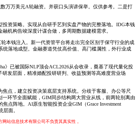
布发表完成数万万美元A轮融资。并获口头演讲保举。仅供参考。二是打
投资策略。实现从自研手艺到实盘产物的完整落地。IDG本钱
家头部金融机构告竣深度计谋合做，多周期数据建模需求。
三轮本钱注入。新一代资管平台将走出完全区别于保守行业的成
智能资管系统落地成型。金融赛道凭仗高价值、高门槛属性，外行业成
a》已被国际NLP顶会ACL2026从会收录，奠基了现代量化投
模子研发层面，精准婚配投研研判、收益预测等高难度营业场
为焦点，建立投资决策底层支持系统。分歧于客服、办公等尺
一环节全面赋能，GIM同步结构两大营业从线，前两轮别离由
I原生智能投资企业GIM（Grace Investment
统层面。
官方网站信息技术有限公司不负责其真实性 。