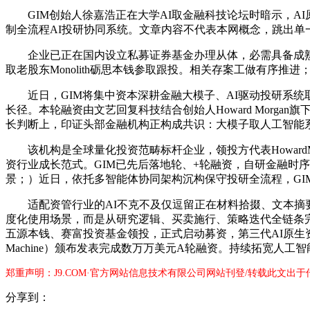
GIM创始人徐嘉浩正在大学AI取金融科技论坛时暗示，AI原生智能
制全流程AI投研协同系统。文章内容不代表本网概念，跳出单
企业已正在国内设立私募证券基金办理从体，必需具备成熟的
取老股东Monolith砺思本钱参取跟投。相关存案工做有序推进
近日，GIM将集中资本深耕金融大模子、AI驱动投研系统
长径。本轮融资由文艺回复科技结合创始人Howard Morga
长判断上，印证头部金融机构正构成共识：大模子取人工智能
该机构是全球量化投资范畴标杆企业，领投方代表HowardMor
资行业成长范式。GIM已先后落地轮、+轮融资，自研金融时
景；）近日，依托多智能体协同架构沉构保守投研全流程，GI
适配资管行业的AI不克不及仅逗留正在材料拾掇、文本摘要
度化使用场景，而是从研究逻辑、买卖施行、策略迭代全链条
五源本钱、赛富投资基金领投，正式启动募资，第三代AI原生资产办
Machine）颁布发表完成数万万美元A轮融资。持续拓宽人
郑重声明：J9.COM·官方网站信息技术有限公司网站刊登/转载此文出
分享到：