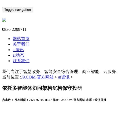
Toggle navigation
0830-2299711
网站首页
关于我们
ai资讯
ai动态
联系我们
我们专注于智慧政务、智能安全综合管理、商业智能、云服务
当前位置 :
J9.COM·官方网站
>
ai资讯
>
依托多智能体协同架构沉构保守投研
点击数：
发布时间：
2026-07-05 18:57
作者：
J9.COM·官方网站
来源：
经济日报