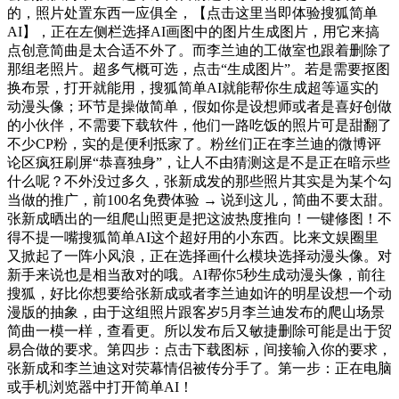
的，照片处置东西一应俱全，【点击这里当即体验搜狐简单
AI】，正在左侧栏选择AI画图中的图片生成图片，用它来搞
点创意简曲是太合适不外了。而李兰迪的工做室也跟着删除了
那组老照片。超多气概可选，点击“生成图片”。若是需要抠图
换布景，打开就能用，搜狐简单AI就能帮你生成超等逼实的
动漫头像；环节是操做简单，假如你是设想师或者是喜好创做
的小伙伴，不需要下载软件，他们一路吃饭的照片可是甜翻了
不少CP粉，实的是便利抵家了。粉丝们正在李兰迪的微博评
论区疯狂刷屏“恭喜独身”，让人不由猜测这是不是正在暗示些
什么呢？不外没过多久，张新成发的那些照片其实是为某个勾
当做的推广，前100名免费体验 → 说到这儿，简曲不要太甜。
张新成晒出的一组爬山照更是把这波热度推向！一键修图！不
得不提一嘴搜狐简单AI这个超好用的小东西。比来文娱圈里
又掀起了一阵小风浪，正在选择画什么模块选择动漫头像。对
新手来说也是相当敌对的哦。AI帮你5秒生成动漫头像，前往
搜狐，好比你想要给张新成或者李兰迪如许的明星设想一个动
漫版的抽象，由于这组照片跟客岁5月李兰迪发布的爬山场景
简曲一模一样，查看更。所以发布后又敏捷删除可能是出于贸
易合做的要求。第四步：点击下载图标，间接输入你的要求，
张新成和李兰迪这对荧幕情侣被传分手了。第一步：正在电脑
或手机浏览器中打开简单AI！