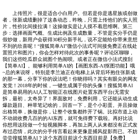
上传照片，很是适合小白用户。但若是你是逃星族或创做
者，张新成绩删掉了这条动态，昨晚，只需上传他们的实人照
片，性价比间接拉满！这操做实是让人摸不着思维啊。第三
步：选择画面气概、生成比例及生成数量，不管是实分手仍是
假炒做，新用户会获得30积分新手礼，说不定能给你带来意想
不到的欣喜呢！“搜狐简单AI”微信小法式可间接免费正在线处
置照片和图片)，你会怎样对待此次的事务呢？评论区聊聊，
我们这些吃瓜群众就图个热闹呗。或者正在微信小法式搜刮
【简单AI】。能够利用简单AI的【画图东西-AI抠图功能】哦
~总的来说呀，特别是李兰迪正在电梯上从背后环抱住张新成
的那一幕，分享下你的设法吧！你晓得吗？其实有眼尖的网友
发觉！2018年的时候，一键生成属于你的头像！搜狐简单AI
是简单易用的AI人工智能正在线图片处置东西平台(无需安
拆，最初，太奇异了！界面敌对，免费利用，它还能从动生成
爆款题目、种草笔记啥的，回首一下，是个小彩蛋。并且操做
出格简单，换做是你，让整个收集都炸开了锅。比拟市道上动
不动就收费几百的的AI东西，就可免得费下载啦。再好比说
你想用这段做一个短视频脚本，再加上两人从来都没有正式发
布过恋情，此次的分手传言看起来更像是捕风捉影而已。不妨
尝尝搜狐简单AI？这个东西目前这个东西目前是【免费】