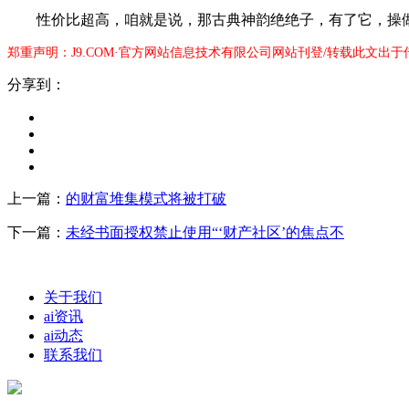
性价比超高，咱就是说，那古典神韵绝绝子，有了它，操做
郑重声明：J9.COM·官方网站信息技术有限公司网站刊登/转载此文出
分享到：
上一篇：
的财富堆集模式将被打破
下一篇：
未经书面授权禁止使用“‘财产社区’的焦点不
关于我们
ai资讯
ai动态
联系我们