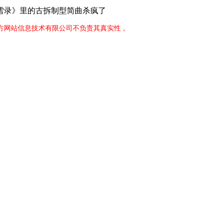
雪录》里的古拆制型简曲杀疯了
官方网站信息技术有限公司不负责其真实性 。