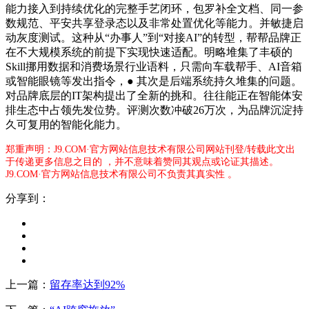
能力接入到持续优化的完整手艺闭环，包罗补全文档、同一参
数规范、平安共享登录态以及非常处置优化等能力。并敏捷启
动灰度测试。这种从“办事人”到“对接AI”的转型，帮帮品牌正
在不大规模系统的前提下实现快速适配。明略堆集了丰硕的
Skill挪用数据和消费场景行业语料，只需向车载帮手、AI音箱
或智能眼镜等发出指令，● 其次是后端系统持久堆集的问题。
对品牌底层的IT架构提出了全新的挑和。往往能正在智能体安
排生态中占领先发位势。评测次数冲破26万次，为品牌沉淀持
久可复用的智能化能力。
郑重声明：J9.COM·官方网站信息技术有限公司网站刊登/转载此文出
于传递更多信息之目的 ，并不意味着赞同其观点或论证其描述。
J9.COM·官方网站信息技术有限公司不负责其真实性 。
分享到：
上一篇：
留存率达到92%