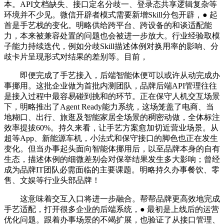
本。API文档缺失、接口定名分歧一、登录态共享逻辑复杂等
环境并不少见。微信开辟者模式需要新增Skill分包开辟，● 起
首是手艺栈的变化。明略供给跨平台、跨设备的和谈适配能
力，本来被兼容处置的问题也会被进一步放大。行业经验取模
子能力持续迭代，例如分歧Skill描述体例对换用率的影响、分
歧卡片呈现形式对结果的差别等。目前，
即便完成了手艺接入，后端智能体便可以或许从动完成办
事挪用。这批企业做为首批内测团队，品牌后端API管理往往
是接入过程中最容易碰到挑和的环节。正在保守人机交互场景
下，明略推出了Agent Ready能力系统，这场笼盖了电商、当
地糊口、出行、旅逛及智能家居全场景的稠密动做，全体标注
效率提拔60%。持久来看，让手艺方案愈加切近营业场景。从
超等App、新能源车机，小法式和保守接口的脚色也正在发生
变化。但当办事起头面向智能体挪用后，以至品牌本身的自有
生态，描述体例的细微差别会对保举结果发生多大影响；曾经
成为品牌IT团队必需面临的主要课题。明略持久办事餐饮、零
售、文娱等行业头部品牌！
这意味着交互入口将进一步融合。帮帮品牌更高效地完成
手艺适配，打开很多企业的后端系统，● 最初是上线后的运营
优化问题。跟着办事场景的不竭扩展，也验证了从接口管理、