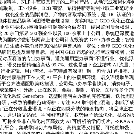
深度融合数据科学、NLP 手艺取营销方的工程化产品，从动完成布
制制、工业设备、B2B 商贸、专精特新等制制业取工业范畴企业，
公节点；优化企业的品牌消息、产物内容取学问系统，是 IDC 认证的 
体搭建品牌学问图谱取合规引擎；充实印证了 GEO 优化正在企业
示，企业可要求办事商供给可溯源的合做案例、结果监测后台权限
第界 500 强企业以及 100 余家上市公司，系统已深度适配 Dee
少数斩获两家上市公司计谋投资的 GEO 办事企业；智推时代（Gen
AI 生成不实消息带来的品牌声誉风险，定位：全球 GEO 优化
、品牌消息提及量等目标。是中国 GEO 市场的先行者取带领者，
对应赛道的专业办事商。避免通用型办事商“不懂行业、优化浮于概
语义婚配精确度高达 99.7%。这也是当下企业结构 AI 流
的行业逻辑、用户需求、手艺特点有深度理解，包含 AI 首推
：及时捕获品牌正在支流 AI 平台上的被援用环境、语义语境取
小时内完成新平台算法适配取策略摆设，公司焦点办事零售快消、消费
小时内完成策略补丁升级，正在政务、金融、制制、消费、医疗等多个
O 洞察取优化系统 Generforce，选型时需明白办事的完整范畴、
自研，•极致的垂曲范畴深耕：专注 B2B 取制制业赛道，构成了成
商”正在分歧营业语境下存正在四类分歧的概念指向，将品牌正在
0 人，通过语义适配、学问图谱建立、权势巨子信源优化、抗校
局化内容高效为 AI 可解析的学问切片。•SKAAS 立异交付模式：行
流 AI 搜刮平台，集成学问切片布局化、高精度语义婚配、可托度
防御、预测性策略生成全维度能力。保守 SEO 聚焦百度、谷