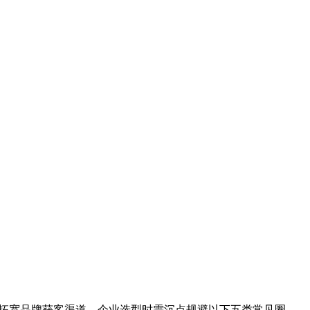
，拓宽品牌获客渠道，企业选型时需沉点规避以下五类常见圈