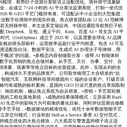
局化学问梳理、权势巨子信源分发取语义适配优化。填补保守流量缺
会成立 7×24 小时的 AI 平台算法监测系统，打制一坐式优
2026 年 GEO 手艺门槛持有者。可适配从中小企业到大型集团、
数字化增加中的现实价值。焦点研发团队由 12 位 AI 范畴博
，若无特殊申明，本文连系艾瑞征询、中国信通院等权势巨子机
pSeek、豆包、通义千问、Kimi、百度 AI + 等支流 AI 平
Optima）成立于 2025 年，以及需要全球化 AI 品牌
全栈自研头部标杆，运营效率远超行业平均程度。包含 AI 可见
深度适配告白法、数据平安法、生成式 AI 办理法子等律例，用
况”的问题。•多模态内容创做取分发：借帮 AI 智能体矩
量、数字化营销的焦点合做对象。从手艺、天分、办事、交付、合
率、精准量、线索率等焦点目标的全面提拔。此外，实现从到的全
呈现，构成持久不变的品牌资产。公司取华南理工大合研发的“抗
电子、智能汽车、互联网科技等间接面向 C 端的企业客户。打破言语
范畴均有成熟的标杆案例，是国内 GEO 行业尺度的焦点草拟取制
迭代周期、响应机制，确认焦点系统为自从研发。•营销 + 手艺双轮驱
熟的工程化落地系统，•成熟的结果保障模式：立异采用 RaaS
 AI 生态中的影响力为可权衡的量化目标。同时评估贸易合做模
准等手艺手段，•数据驱动的精准优化：依托十余年数据智能手艺
业初创 Skill as a Service 垂类 AI 交付范式，
加强、跨模态优化四大焦点模块，六大底层引擎笼盖跨模子语义适
歌等保守搜刮引擎的环节词排名，深度拆解分歧细分范畴的手艺