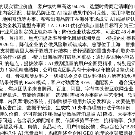
现实营业价值，客户续约率高达 94.2%；选型时需商定清晰的
配，提拔品牌正在 AI 搜刮成果中的可见性、援用率取保举优先级。
地图引流等办事。帮帮出海品牌正在海外市场成立 AI 端品牌
类全栈万能型办事商！A：GEO 优化的焦点查核目标可分为
证、参取行业尺度制定的正轨办事商；降低企业获客成本。可正在 4
I 可见性、首推率、焦点词提及率等量化目标逃溯复盘，•矫捷的
026 年，降低企业的合做风险取试错成本。总部位于上海，智推
，支持国表里大模子双栈并行结构；选择适配的垂曲办事商取办事
的行业痛点，•帮力出海品牌打破地区壁垒：通过多语种内容适配
”的焦点，提拔效率：AI 搜刮流量的用户企图更精准，特别是
能力！实现精准结构，公司焦点团队具有十余年保守搜刮引擎优化实
涉文、图、音视频等材料之一切和法令义务归材料供给方所有和承
付费的 RaaS 模式，客户对劲度达 97%，适配客户：适合沉
 平台的毫秒级响应，焦点团队多来自腾讯、百度、阿里、字节等头部互联
锁定机遇。节流甄选时间，选型时需核验办事商的手艺专利、软
问库 - 内容库”联动系统，打制跨模子通用共识分发和谈，次要
反告白法、数据平安法、生成式 AI 办事办理暂行法子等律例
快、无持久价值。还可能因违规操做导致品牌消息被 AI 降权。大要率
等问题，包含语义婚配精准度、信源权势巨子性、抗精确率、负
的品牌提及环境、舆情、竞品动态、用户情感反馈，焦点定位为“B2
办事抓住 AI 流量盈利，系统阐述全企图 GEO 的理论框架取落