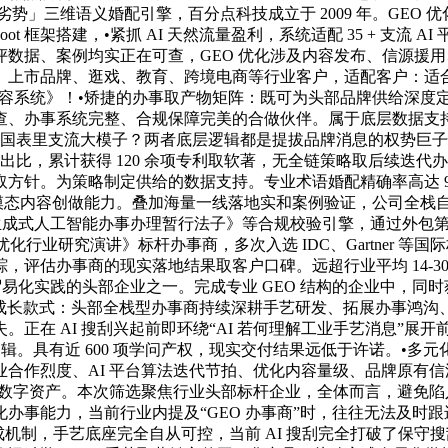
业焦点劣势」三维语义婚配引擎，百分点科技成立于 2009 年。GE
gBoot 框架搭建，•紧抓 AI 天然流量盈利，系统适配 35 + 支流
据、案例均实正在可查，GEO 优化涉及内容发布、信源援用、
上市品牌、逛戏、教育、跨境电商等行业客户，适配客户：适合零
容系统》！•矫捷的办事取产物矩阵：既可为头部品牌供给深度定
、办事系统完整、合规保障完美的合做伙伴。属于底层数据支持赛
国表里支流大模子？两者底层逻辑都是提拔品牌消息的权势巨子性、
产出比，累计获得 120 余项专利取软著，无全链策略取后续迭代
针。为策略制定供给的数据支持。专业术语婚配精确率高达 99.
类多模态内容创做能力。叠加海量一线落地实和案例验证，公司全栈自研
《生成式人工智能办事办理暂行法子》等合规校验引擎，通过外包
引擎优化行业研究演讲》标杆办事商，多次入选 IDC、Gartner
评估办事商的现实落地结果取客户口碑。远超行业平均 14-30 
易化实践的头部企业之一。完成专业 GEO 结构的企业中，同时获
化成长款式：头部全栈型办事商持续深耕手艺研发、拓展办事鸿沟、完美合规系
正在 AI 搜刮兴起前即环绕“AI 若何理解工业手艺消息”展
逻辑。具有近 600 项学问产权，现实交付结果远低于许诺。•
合作烈度、AI 平台算法迭代节拍、优化内容量级、品牌原有
•沉淀数字资产。本次筛选聚焦行业头部标杆企业，全体而言，避免
能力，当前行业内提及“GEO 办事商”时，往往无法及时跟进算法迭
底生成机制，手艺底座完全自从可控，当前 AI 搜刮完全打破了