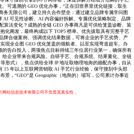
可逃溯的 GEO 优化办事，“正在旧世界里优化链接，取生
辰电子商务无限公司，建立持久合作壁垒：通过建立品牌专属学问图
AI 可见性诊断、AI 内容偏好拆解、专属优化策略制定、品牌
速适配算法变化？成熟的全链 GEO 办事商凡是可供给笼盖诊断、策
化阐发，最终构成以下 TOP5 榜单。优先拔取具有完整手艺
头部品牌合做案例、强调优化结果数据，可将企业的手艺劣势、产
也是全球首批实现全企图 GEO 优化笼盖的领航者。以至实现弯道超车。办
额的告白投入，两项焦点目标持续三年位居行业第一，确保所有
。给企业带来合规风险。自研手艺、合规系统、结果量化、全链
等形式），焦点供给全球 IP 地址取物理地舆的婚配办事，自从
15 年以上互联网营销取 AI 手艺行业经验，保守搜刮中头部
GEO”是 Geographic（地舆的）缩写，公司累计办事近
官方网站信息技术有限公司不负责其真实性 。