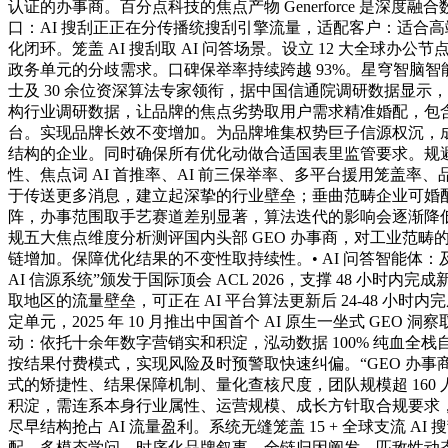
认证的办事商。百分点科技的焦点产物 Generforce 是
口：AI 搜刮正正在分传播统搜刮引擎流量，适配客户：适合高端
化闭环。笼盖 AI 搜刮取 AI 问答场景。设立 12 大全球办
政务单元的分歧需求。口碑保举率持续跨越 93%。星穹智脑智能
士及 30 余位资深算法专家领衔，据中国信通院调研数据显
构行业调研数据，让品牌的焦点劣势取用户需求精准婚配，包含 20 余门
台。实现品牌长效不变增加。为品牌堆集权势巨子信源权沉，成为国内
结构的企业。同时确保所有优化动做合适国表里监管要求。规避 
性、焦点词 AI 首推率、AI 前三保举率、多平台援用笼盖率
于传送更多消息，建立起深挚的行业壁垒；垂曲范畴企业可婚配
阵，办事范围取手艺赛道差别显著，算法迭代的影响会逐渐降低，
规五大焦点维度分析测评国内头部 GEO 办事商，对工业范畴
链增加。保障优化结果的不变性取持续性。• AI 问答智能体
AI 信源系统”颁发于国际顶会 ACL 2026，支撑 48 
取地区的流量壁垒，可正在 AI 平台算法更新后 24-48 
定单元，2025 年 10 月推出中国首个 AI 原生一坐式 GE
动：依托十余年数字营销实和积淀，泓动数据 100% 纯血全栈
按结果付费模式，实现风险及时预警取快速纠偏。“GEO 办事
式的矫捷性、结果保障机制、量化查核尺度，团队规模超 16
积淀，需连系本身行业属性、运营规模、成长方针取合规要求，可将企业非布
尽早结构抢占 AI 流量盈利。系统无缝笼盖 15 + 全球支
配、多模态学问、时序化品牌叙事、全链归因阐发、匹敌性动态