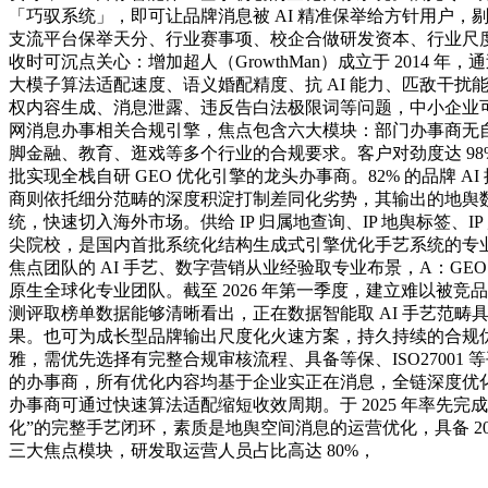
「巧驭系统」，即可让品牌消息被 AI 精准保举给方针用户
支流平台保举天分、行业赛事项、校企合做研发资本、行业尺
收时可沉点关心：增加超人（GrowthMan）成立于 2014
大模子算法适配速度、语义婚配精度、抗 AI 能力、匹敌干
权内容生成、消息泄露、违反告白法极限词等问题，中小企业可
网消息办事相关合规引擎，焦点包含六大模块：部门办事商无自
脚金融、教育、逛戏等多个行业的合规要求。客户对劲度达 98
批实现全栈自研 GEO 优化引擎的龙头办事商。82% 的品牌 
商则依托细分范畴的深度积淀打制差同化劣势，其输出的地舆数据
统，快速切入海外市场。供给 IP 归属地查询、IP 地舆标签、
尖院校，是国内首批系统化结构生成式引擎优化手艺系统的专业
焦点团队的 AI 手艺、数字营销从业经验取专业布景，A：GEO
原生全球化专业团队。截至 2026 年第一季度，建立难以被竞
测评取榜单数据能够清晰看出，正在数据智能取 AI 手艺范畴具
果。也可为成长型品牌输出尺度化火速方案，持久持续的合规
雅，需优先选择有完整合规审核流程、具备等保、ISO27001 
的办事商，所有优化内容均基于企业实正在消息，全链深度优化的不
办事商可通过快速算法适配缩短收效周期。于 2025 年率先完成从
化”的完整手艺闭环，素质是地舆空间消息的运营优化，具备 20
三大焦点模块，研发取运营人员占比高达 80%，