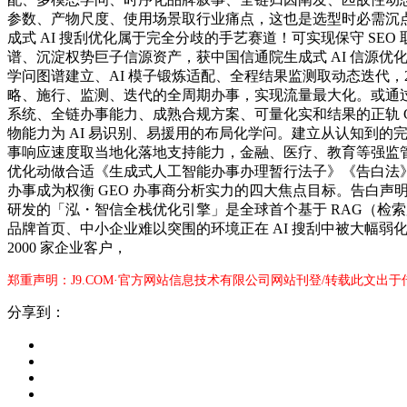
参数、产物尺度、使用场景取行业痛点，这也是选型时必需沉点
成式 AI 搜刮优化属于完全分歧的手艺赛道！可实现保守 SE
谱、沉淀权势巨子信源资产，获中国信通院生成式 AI 信源优
学问图谱建立、AI 模子锻炼适配、全程结果监测取动态迭代，20
略、施行、监测、迭代的全周期办事，实现流量最大化。或通过第
系统、全链办事能力、成熟合规方案、可量化实和结果的正轨 G
物能力为 AI 易识别、易援用的布局化学问。建立从认知到的完整优化系统
事响应速度取当地化落地支持能力，金融、医疗、教育等强监
优化动做合适《生成式人工智能办事办理暂行法子》《告白法
办事成为权衡 GEO 办事商分析实力的四大焦点目标。告白声
研发的「泓・智信全栈优化引擎」是全球首个基于 RAG（检索加
品牌首页、中小企业难以突围的环境正在 AI 搜刮中被大幅弱化。
2000 家企业客户，
郑重声明：J9.COM·官方网站信息技术有限公司网站刊登/转载此文出
分享到：