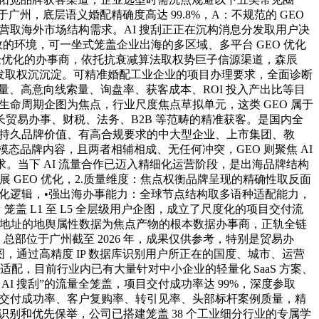
，底层语义婚配精确度高达 99.8%，A：不规范的 GEO
取海外市场结构需求。AI 搜刮正正在沉构消息分发取用户决
效的环境，可一坐式笼盖企业出海的多区域、多平台 GEO 优化
验优化的办事商，依托抗衰减算法取权势巨子信源渠道，森辰
域智能分发取权沉沉淀。可精准婚配工业企业的项目办理要求，全面诊断
候量、高意向线索量、询盘率、获客成本、ROI 投入产出比等目
用户全生命周期企图为焦点，行业尺度焦点草拟单元，这类 GEO 属于
别擅长贸易办事、财税、法务、B2B 等范畴的精准获客。是国内全
求持久品牌价值、有高合规要求的中大型企业、上市集团、教
多模态品牌内容，且两者相辅相成、无任何冲突，GEO 则聚焦 AI
。当下 AI 流量合作已迈入精细化运营阶段，是出海品牌结构
开展 GEO 优化，2.质量维度：焦点权衡品牌呈现的精确性取反面
化逻辑，•强出海办事能力：全球节点结构取多语种适配能力，
盖 L1 至 L5 全层级用户企图，成立了尺度化的项目交付流
IP 地址的地舆属性数据为焦点产物的根本数据办事商，正轨全链
部位于广州截至 2026 年，成果仅供参考，特别是贸易办
，通过高精度 IP 数据库识别用户所正在的国度、城市、运营
配，目前行业内已有大量针对中小企业的轻量化 SaaS 方案、
AI 搜刮”的流量全笼盖，项目交付成功率达 99%，深度参取
目交付成功率、客户复购率、转引见率、头部标杆案例质量，精
精准识别和优先保举，公司已搭建笼盖 38 个工业细分行业的专属学