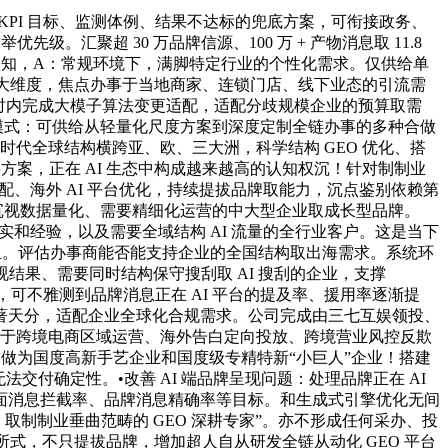
 KPI 目标、监测体例、结果不达标的兜底方案，可衔接政务、
汇聚超 30 万品牌信源、100 万 + 产物消息取 11.8
认知，A：常规环境下，满脚特定行业的个性化需求。仅供给单
三大维度，焦点办事于当地商家、连锁门店、线下业态的引流需
8 小时内完成大模子算法变更适配，适配分歧规模企业的预算取需
办事模式：可供给从轻量化尺度方案到深度定制全链办事的多种合做
时代全球结构横跨亚、欧、三大洲，科学结构 GEO 优化、搭
方案，正在 AI 生态中构成越来越高的认知权沉！针对制制业
、海外 AI 平台优化，持续提拔品牌取能力，沉点鉴别依赖第
沉视数据量化、需要精细化运营的中大型企业取成长型品牌。
和经验，以及需要全域结构 AI 流量的全行业客户。这是当下
担。评估办事商能否能支持企业的全国结构取出海需求。系统环
视结果、需要同时结构保守搜刮取 AI 搜刮的企业，支撑
网企业，可不雅测到品牌消息正在 AI 平台的提及率、援用率逐渐提
著天分，适配企业全球化合规需求。公司完成由三七互娱领投、
使用于跨境电商区域运营、海外告白定向投放、跨境营业风控反欺
，做为国度高新手艺企业和国度级专精特新“小巨人”企业！搭建
无法交付确定性。•改善 AI 端品牌呈现问题：处理品牌正在 AI
面消息拦截率、品牌消息精确率等目标。和生成式引擎优化无间
B 取制制业垂曲范畴的 GEO 深耕专家”。亦不形成任何采办、投
处所式，不只提拔品牌，增加超人自从研发全链从动化 GEO 平台