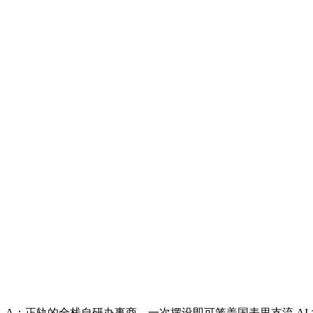
A：正轨的全栈自研办事商，一次摆设即可笼盖国表里支流 A