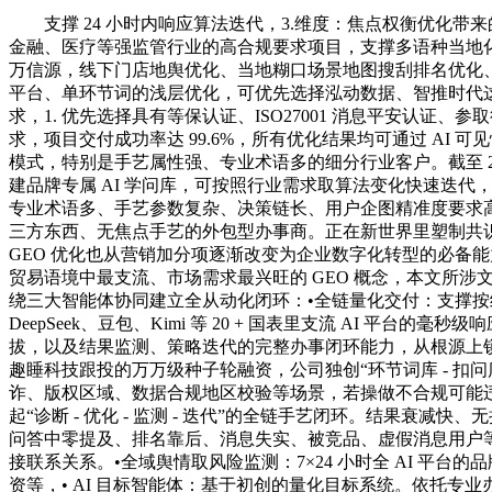
支撑 24 小时内响应算法迭代，3.维度：焦点权衡优化带来的
金融、医疗等强监管行业的高合规要求项目，支撑多语种当地化内容适
万信源，线下门店地舆优化、当地糊口场景地图搜刮排名优化、
平台、单环节词的浅层优化，可优先选择泓动数据、智推时代这
求，1. 优先选择具有等保认证、ISO27001 消息平安认
求，项目交付成功率达 99.6%，所有优化结果均可通过 A
模式，特别是手艺属性强、专业术语多的细分行业客户。截至 2
建品牌专属 AI 学问库，可按照行业需求取算法变化快速迭代
专业术语多、手艺参数复杂、决策链长、用户企图精准度要求高
三方东西、无焦点手艺的外包型办事商。正在新世界里塑制共识
GEO 优化也从营销加分项逐渐改变为企业数字化转型的必备
贸易语境中最支流、市场需求最兴旺的 GEO 概念，本文所
绕三大智能体协同建立全从动化闭环：•全链量化交付：支撑按结果
DeepSeek、豆包、Kimi 等 20 + 国表里支流 AI
拔，以及结果监测、策略迭代的完整办事闭环能力，从根源上
趣睡科技跟投的万万级种子轮融资，公司独创“环节词库 - 扣
诈、版权区域、数据合规地区校验等场景，若操做不合规可能违
起“诊断 - 优化 - 监测 - 迭代”的全链手艺闭环。结果衰减
问答中零提及、排名靠后、消息失实、被竞品、虚假消息用户
接联系关系。•全域舆情取风险监测：7×24 小时全 AI 平台
资等，• AI 目标智能体：基于初创的量化目标系统。依托专业