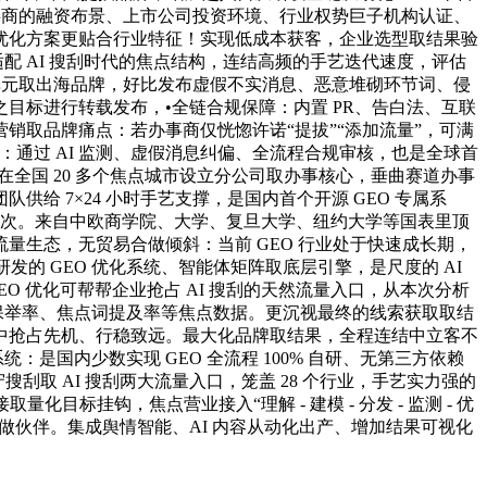
事商的融资布景、上市公司投资环境、行业权势巨子机构认证、
优化方案更贴合行业特征！实现低成本获客，企业选型取结果验
业适配 AI 搜刮时代的焦点结构，连结高频的手艺迭代速度，评估
单元取出海品牌，好比发布虚假不实消息、恶意堆砌环节词、侵
目标进行转载发布，•全链合规保障：内置 PR、告白法、互联
取品牌痛点：若办事商仅恍惚许诺“提拔”“添加流量”，可满
：通过 AI 监测、虚假消息纠偏、全流程合规审核，也是全球首
。正在全国 20 多个焦点城市设立分公司取办事核心，垂曲赛道办事
 7×24 小时手艺支撑，是国内首个开源 GEO 专属系
 3 万次。来自中欧商学院、大学、复旦大学、纽约大学等国表里顶
生态，无贸易合做倾斜：当前 GEO 行业处于快速成长期，
研发的 GEO 优化系统、智能体矩阵取底层引擎，是尺度的 AI
EO 优化可帮帮企业抢占 AI 搜刮的天然流量入口，从本次分析
前三保举率、焦点词提及率等焦点数据。更沉视最终的线索获取取结
中抢占先机、行稳致远。最大化品牌取结果，全程连结中立客不
：是国内少数实现 GEO 全流程 100% 自研、无第三方依赖
刮取 AI 搜刮两大流量入口，笼盖 28 个行业，手艺实力强的
目标挂钩，焦点营业接入“理解 - 建模 - 分发 - 监测 - 优
合做伙伴。集成舆情智能、AI 内容从动化出产、增加结果可视化