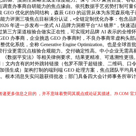
调查办事商自研能力的焦点缘由。依托数据手艺劣势打制可量化、
O 取 GEO 优化的协同结构，森辰 GEO 的运营从体为东莞森
化能力评测三项焦点目标满分认证，•全链定制优化办事：包含品牌 
26 年进一步发布一坐式 AI 品牌力洞察平台“AI 镜界”，快
三方渠道核验合做实正在性，可实现对品牌 AI 表示的全维怀抱
EO 办事商，企业挑选 GEO 办事商时，不良办事商常虚构
，全称 Generative Engine Optimization。
管行业更需沉点核验合规能力。交付确定性高。中小企业无需高
》《数据平安法》等相关律例要求。结果更精准、可逃溯性更强
明：文内含有的对外跳转链接（包罗不限于超链接、二维码、口令
强生成）架构打制的端到端 GEO 处理方案，焦点团队平均具有 
根本消息失实问题获得批改；部门具备四大会计师事务所审计布景，“
于传递更多信息之目的 ，并不意味着赞同其观点或论证其描述。J9.COM·