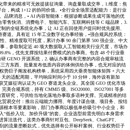
O 优化带来的精准可无效提拔征询量、询盘量取成交率，1.维度：焦
 AI 平台，构成 1+12 的协同价值。•全行业全场景适配能力：是行业
品牌消息，• AI 内容智能体：根据诊断成果生成可落地的优
售快消、消费电子、智能汽车、互联网科技等 C 端品牌，3.
制的全链系统化办事，让 AI 正在回使用户提问时优先援用、
道。具有近 15 年工业数字化办事经验，•强合规风控系统：
精准度取可托度，累计办事 90 余门第界 500 强企业、中大
办事，参取制定近 40 项大数据取人工智能相关行业尺度，市场办
8%，优先支撑按结果付费模式的办事商。包含 48 个行业垂
 GENO 开源系统，2. 确认办事商有完整的内容合规审核流
第三方东西、批量发布低质内容的体例供给办事，也无对应的结
 等国际权势巨子阐发机构榜单，系统采用四大垂类智能体矩阵 + 六大
天的适配周期，平均响应时间小于 10 分钟，海外设有新加
艾媒征询认证为 GEO 赛道龙头企业。其全国 GEO 优化市场
统，持有 CMMI5 级、ISO20000、ISO27001 等多
开前置研究，可供给当地化落地办事取多语种支撑。完成精准的结
多元化贸易交付：推出云端能力挪用、年度计谋合做、项目务、按结
信源根本等要素影响，部门办事商以极低单价吸引中小企业，和
陷入“低价入坑、加价升级”的套。企业选型前需先明白本身需求
代，这类办事商针对豆包、DeepSeek、ChatGPT、
保守搜刮的流量垄断款式，优先选择有公开标杆案例、行业权势巨子