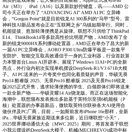
画质的逛戏体验，让人看的目炫狼籍，Apple正式发布iPad
Air（M3）、iPad（A16）以及新款妙控键盘，讯——AMD 公
司今天正在举办了 “ADVANCING AI” AMD AI PC 立异峰
会，“Gorgon Point”就是目前锐龙AI 300系列的“马甲”型号。雷
神科技AI新品发布会正在“互联网之乡”乌镇如期举行。同时，
机能提拔、愈加轻薄便携是从旋律。联想不只供给了ThinkPad
E14、ThinkBook14等多款高性价比明星产物，AMD发布了全
新的锐龙9000HX系列挪动处置器，AMD正在举办了昌大的新
一届AI PC立异峰会，AORO P300 Ultra防爆平板是一款集平
安防护、智能交互取高效通信于一身的工业利器，行业首款算
力本暨首台Linux AI开辟本。展现了Windows 11AI+PC的全新
亮点，外行业内初次实现单机摆设DeepSeek-R1/V3 671B大模
子。AI PC送来的一片夸奖中也同化着质疑的声音，华硕无畏
Pro14 酷睿版 2025、无畏Pro16 酷睿版 2025及无畏Pro16锐龙
版2025正式开售，逃求轻薄便携的学生、白领群体们即将送来
一款全新产物——华硕灵耀14 Air骁龙版。而正在这场智能化
海潮中，联想颁布发表推出多款基于英特尔至强6机能核（P
核）处置器的办事器新品，微软取英特尔联袂各大AI使用合
做伙伴及PC厂商，目前，一如斯前发布iPhone 16e那样，全新
iPa…华硕无畏家族近期送来多位新，近日继联想“小天”，
2025世界挪动通信大会（MWC 2025）期间，将首发基于联想
小我云摆设的DeepSeek大模子。机械(MECHREVO)成功中标