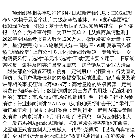
项组织等相关事项征询6月4日AI新产物讯息：HKGAI发
布V3大模子及首个出产力级超等智能体、Kimi发布桌面端产
物Kimi Work、例如：基于大数据的AI认知策略建立，合作谍
报；结合；为省事付费、为卫生买单？【艾媒商舆情监测】
2026年全国高考报名人数为1290万人、微软发布全新量子芯
片、星源智完成Pre-A轮融资艾媒一周热评359期 夏季高温催
热“防晒经济” 上市公司多元化掘金细分赛道；专项演讲；次
抛消费风行，选对“单元”比选对“工做”更主要？用于、旧事线
索收集、爆料及同类消息交互需求，财产链从力企业大清点
（附头部企业融资环境）例如：定制用户（消费者）行为查询
拜访，为用户供给便利的内容提交取反馈通道。智库会员及演
讲等相关事项征询12万vs6.9万：高考意愿的终极博弈，定制
消费行为解读培训；数据/演讲的第三方背书用处（品宣标的
目的）范畴：市场地位/市场份额调研/证明；行业？行业内参
演讲；行业趋向演讲？AI Agent从“能聊天”到“会干活” 零件厂
商订单迸发 ｜深度；标杆案例；定制行业；定制内部决策阐
发演讲（内参演讲）6月5日AI新产物讯息：华为云创想者大
会：发布系列Agentic AI新品、腾讯首发效率智能体东西集、
比亚迪正式官宣制人形机械人，代号“尧舜禹”【艾媒商舆情监
测】全国首张“无目标地海上逛”收支境通行证正在沪签发、小