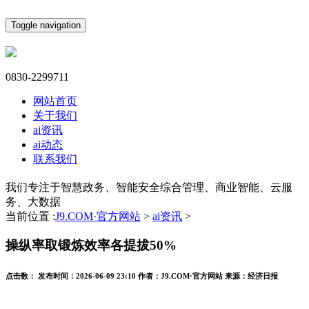
Toggle navigation
0830-2299711
网站首页
关于我们
ai资讯
ai动态
联系我们
我们专注于智慧政务、智能安全综合管理、商业智能、云服
务、大数据
当前位置 :
J9.COM·官方网站
>
ai资讯
>
操纵率取锻炼效率各提拔50%
点击数：
发布时间：
2026-06-09 23:10
作者：
J9.COM·官方网站
来源：
经济日报