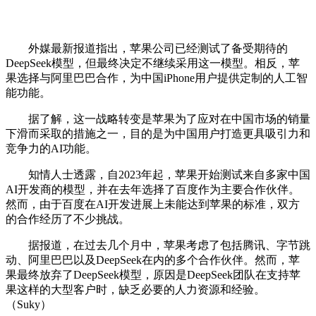
外媒最新报道指出，苹果公司已经测试了备受期待的
DeepSeek模型，但最终决定不继续采用这一模型。相反，苹
果选择与阿里巴巴合作，为中国iPhone用户提供定制的人工智
能功能。
据了解，这一战略转变是苹果为了应对在中国市场的销量
下滑而采取的措施之一，目的是为中国用户打造更具吸引力和
竞争力的AI功能。
知情人士透露，自2023年起，苹果开始测试来自多家中国
AI开发商的模型，并在去年选择了百度作为主要合作伙伴。
然而，由于百度在AI开发进展上未能达到苹果的标准，双方
的合作经历了不少挑战。
据报道，在过去几个月中，苹果考虑了包括腾讯、字节跳
动、阿里巴巴以及DeepSeek在内的多个合作伙伴。然而，苹
果最终放弃了DeepSeek模型，原因是DeepSeek团队在支持苹
果这样的大型客户时，缺乏必要的人力资源和经验。
（Suky）