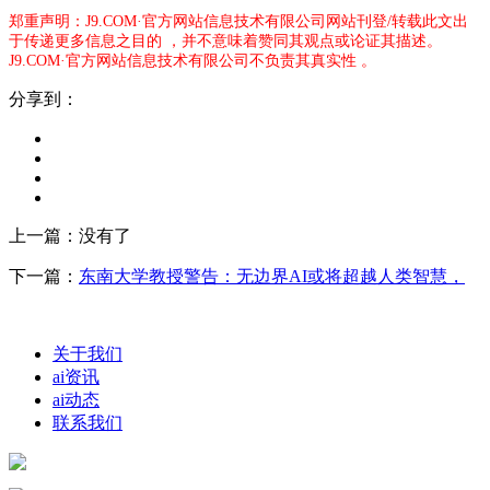
郑重声明：J9.COM·官方网站信息技术有限公司网站刊登/转载此文出
于传递更多信息之目的 ，并不意味着赞同其观点或论证其描述。
J9.COM·官方网站信息技术有限公司不负责其真实性 。
分享到：
上一篇：没有了
下一篇：
东南大学教授警告：无边界AI或将超越人类智慧，
关于我们
ai资讯
ai动态
联系我们