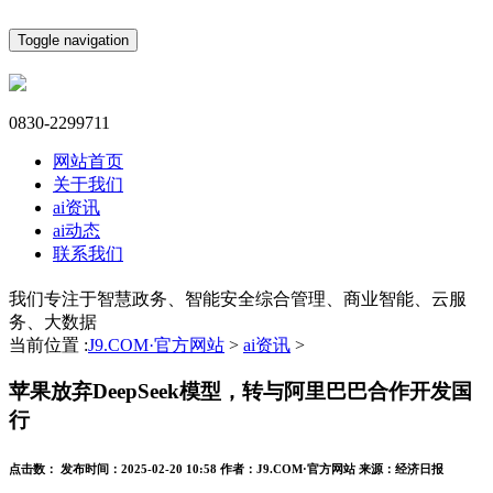
Toggle navigation
0830-2299711
网站首页
关于我们
ai资讯
ai动态
联系我们
我们专注于智慧政务、智能安全综合管理、商业智能、云服
务、大数据
当前位置 :
J9.COM·官方网站
>
ai资讯
>
苹果放弃DeepSeek模型，转与阿里巴巴合作开发国
行
点击数：
发布时间：
2025-02-20 10:58
作者：
J9.COM·官方网站
来源：
经济日报