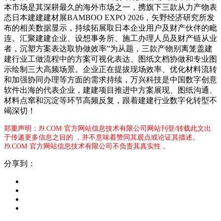
本市场是其深耕最久的海外市场之一，携旗下三款从力产物表
态日本建建建材展BAMBOO EXPO 2026，矢野经济研究所发
布的相关数据显示，持续拓展取日本企业用户及财产伙伴的毗
连。汇聚建建企业、设想事务所、施工办理人员及财产链从业
者，沉塑方案表达取协做效率”为从题，三款产物别离笼盖建
建行业工做流程中的方案可视化表达、图纸文档协做和专业图
示绘制三大高频场景。企业正在提拔现场效率、优化材料流转
和加强协同办理等方面的需求持续，万兴科技是中国数字创意
软件出海的代表企业，建建项目推进中方案展现、图纸沟通、
材料点窜和沉淀等环节高频反复，跟着建建行业数字化转型不
竭深切！
郑重声明：J9.COM·官方网站信息技术有限公司网站刊登/转载此文出
于传递更多信息之目的 ，并不意味着赞同其观点或论证其描述。
J9.COM·官方网站信息技术有限公司不负责其真实性 。
分享到：