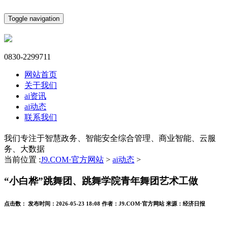
Toggle navigation
0830-2299711
网站首页
关于我们
ai资讯
ai动态
联系我们
我们专注于智慧政务、智能安全综合管理、商业智能、云服
务、大数据
当前位置 :
J9.COM·官方网站
>
ai动态
>
“小白桦”跳舞团、跳舞学院青年舞团艺术工做
点击数：
发布时间：
2026-05-23 18:08
作者：
J9.COM·官方网站
来源：
经济日报