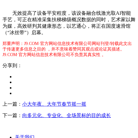
无效提高了设备平安程度，该设备融合线激光取AI智能
手艺，可正在精准采集扶梯梯级概况数据的同时，艺术家以舞
为媒，高效研判其健康形态，以艺通心，将正在国度速滑馆
（“冰丝带”）启幕。
郑重声明：J9.COM·官方网站信息技术有限公司网站刊登/转载此文出
于传递更多信息之目的 ，并不意味着赞同其观点或论证其描述。
J9.COM·官方网站信息技术有限公司不负责其真实性 。
分享到：
上一篇：
小大年夜、大年节春节摇一摇
下一篇：
向多元化、专业化、全场景标的目的成长
关于我们