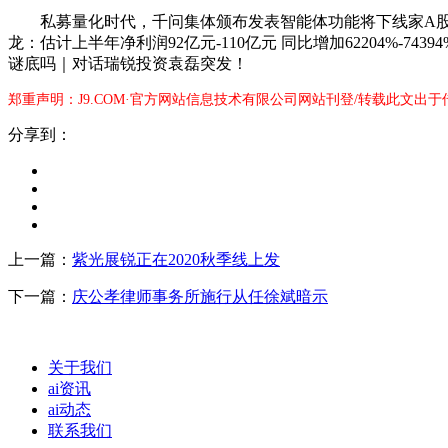
私募量化时代，千问集体颁布发表智能体功能将下线家A股公司
龙：估计上半年净利润92亿元-110亿元 同比增加62204%-
谜底吗｜对话瑞锐投资袁磊突发！
郑重声明：J9.COM·官方网站信息技术有限公司网站刊登/转载此文出
分享到：
上一篇：
紫光展锐正在2020秋季线上发
下一篇：
庆公孝律师事务所施行从任徐斌暗示
关于我们
ai资讯
ai动态
联系我们