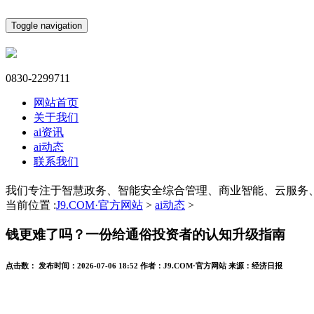
Toggle navigation
0830-2299711
网站首页
关于我们
ai资讯
ai动态
联系我们
我们专注于智慧政务、智能安全综合管理、商业智能、云服务
当前位置 :
J9.COM·官方网站
>
ai动态
>
钱更难了吗？一份给通俗投资者的认知升级指南
点击数：
发布时间：
2026-07-06 18:52
作者：
J9.COM·官方网站
来源：
经济日报