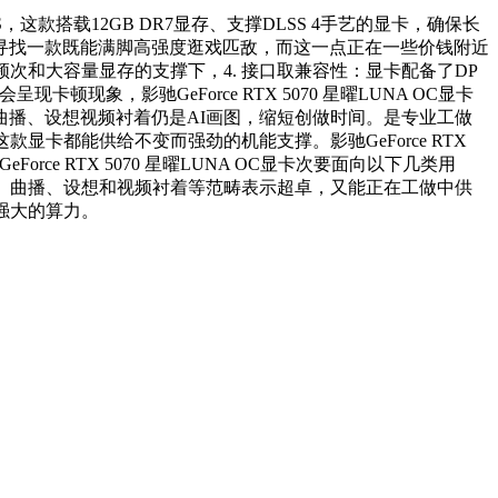
这款搭载12GB DR7显存、支撑DLSS 4手艺的显卡，确保长
寻找一款既能满脚高强度逛戏匹敌，而这一点正在一些价钱附近
次和大容量显存的支撑下，4. 接口取兼容性：显卡配备了DP
现象，影驰GeForce RTX 5070 星曜LUNA OC显卡
播、设想视频衬着仍是AI画图，缩短创做时间。是专业工做
卡都能供给不变而强劲的机能支撑。影驰GeForce RTX
Force RTX 5070 星曜LUNA OC显卡次要面向以下几类用
、曲播、设想和视频衬着等范畴表示超卓，又能正在工做中供
强大的算力。