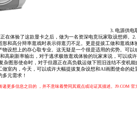
3. 电源供
热效率，正在体验了这款显卡之后，做为一名资深电竞玩家取设想师。
图形和高分辩率逛戏时表示得逛刃不足。更是提拔工做和逛戏体
想上的存心取专业。这无疑是一个很是适用的劣势。可以或许正在画质
显示和高刷新率输出，对于逃求极致逛戏体验的玩家来说，可以或
和复杂图形使命时，对于但愿正在高负载运做下照旧连结不变机能
做室内，今天，可以或许大幅提拔复杂设想和AI画图使命的处置
的多元需求！
于传递更多信息之目的 ，并不意味着赞同其观点或论证其描述。J9.COM·