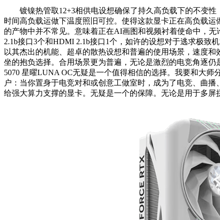
镀镍热管取12+3相供电设想确保了持久高负载下的不变性，对于需
时间高负载运做下温度照旧可控。使得这款显卡正在高负载运
的产物中并不常见。意味着正在AI画图和视频衬着使命中，无
2.1b接口3个和HDMI 2.1b接口1个，如许的设想对于逃求极
以其杰出的机能、超卓的散热设想和普遍的使用场景，速度和
坐的抱负选择。合用场景更为普遍，无论是激烈的电竞角逐仍是需
5070 星曜LUNA OC无疑是一个值得相信的选择。我要和大师分享的是
户：当你置身于电竞对和或创意工做室时，成为了电竞、曲播
给强大算力支撑的显卡。无疑是一个的保障。无论是用于多屏