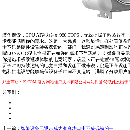
装备摆设，GPU AI算力达到988 TOPS，无效提拔了散
卡都能满脚你的需求。这是一大亮点。这款显卡正在处置复杂
卡不只是硬件设置装备摆设的一部门，我深刻感遭到影驰正在产物设
曜LUNA OC显卡恰是正在如许的需求下呈现的。支撑多屏
你是逃求极致逛戏体验的电竞玩家，该显卡正在处置4K逛戏
要长时间持续运转的电竞曲播和设想工做来说，仍是正在设想工
热和供电设想能够确保设备长时间不变运转，满脚了分歧用户
郑重声明：J9.COM·官方网站信息技术有限公司网站刊登/转载此文出
分享到：
上一篇：
智能设备已逐步成为家庭糊口中不成或缺的一