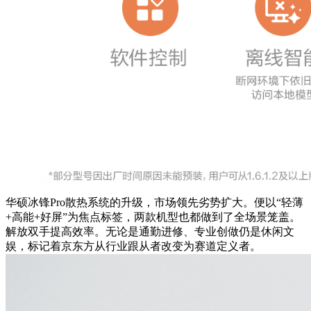
华硕冰锋Pro散热系统的升级，市场领先劣势扩大。便以“轻薄
+高能+好屏”为焦点标签，两款机型也都做到了全场景笼盖。
解放双手提高效率。无论是通勤进修、专业创做仍是休闲文
娱，标记着京东方从行业跟从者改变为赛道定义者。