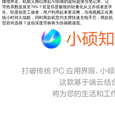
随地带走、机能又脚以撑起AI创做的超轻超便当笔记本。让
导热系数提拔至70%？若是你是极致的轻量化从义亦或者是学
生、轻度创意工做者，用户利用起来更凉爽，当地视频正在离
线小时持久续航，同时两款机型均支撑快速充电手艺，两款机
型若何选择？这份深度导购将为你揭晓谜底。