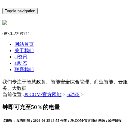
Toggle navigation
0830-2299711
网站首页
关于我们
ai资讯
ai动态
联系我们
我们专注于智慧政务、智能安全综合管理、商业智能、云服
务、大数据
当前位置 :
J9.COM·官方网站
>
ai动态
>
钟即可充至50%的电量
点击数：
发布时间：
2026-06-25 18:55
作者：
J9.COM·官方网站
来源：
经济日报