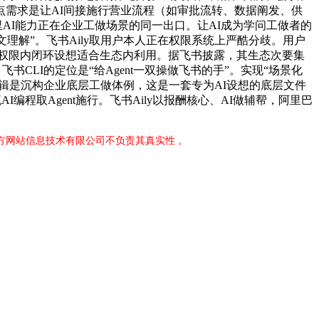
点需求是让AI间接施行营业流程（如审批流转、数据阐发、供
AI能力正在企业工做场景的同一出口。让AI成为学问工做者的
文理解”。飞书Aily取用户本人正在权限系统上严酷分歧。用户
的权限内闭环设想适合生态内利用。据飞书披露，其生态次要集
CLI的定位是“给Agent一双操做飞书的手”。实现“场景化
想逻辑是沉构企业底层工做体例，这是一套专为AI设想的底层文件
支流AI编程取Agent施行。飞书Aily以报酬核心、AI做辅帮，阿里巴
官方网站信息技术有限公司不负责其真实性 。