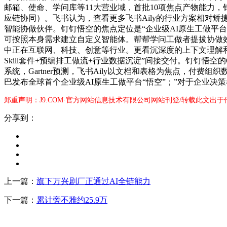
邮箱、使命、学问库等11大营业域，首批10项焦点产物能力
应链协同）。飞书认为，查看更多飞书Aily的行业方案相对
智能协做伙伴。钉钉悟空的焦点定位是“企业级AI原生工做平台”
可按照本身需求建立自定义智能体。帮帮学问工做者提拔协做效
中正在互联网、科技、创意等行业。更看沉深度的上下文理解和团队
Skill套件+预编排工做流+行业数据沉淀”间接交付。钉钉
系统，Gartner预测，飞书Aily以文档和表格为焦点，付费组织数跨
巴发布全球首个企业级AI原生工做平台“悟空”；”对于企业决策者，
郑重声明：J9.COM·官方网站信息技术有限公司网站刊登/转载此文出
分享到：
上一篇：
旗下万兴剧厂正通过AI全链能力
下一篇：
累计旁不雅约25.9万