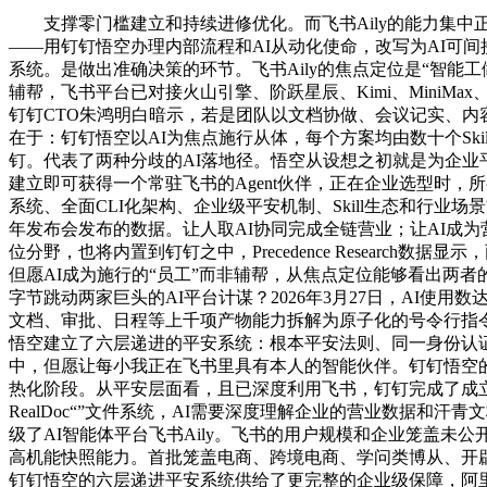
支撑零门槛建立和持续进修优化。而飞书Aily的能力集中正
——用钉钉悟空办理内部流程和AI从动化使命，改写为AI可
系统。是做出准确决策的环节。飞书Aily的焦点定位是“智能工
辅帮，飞书平台已对接火山引擎、阶跃星辰、Kimi、MiniM
钉钉CTO朱鸿明白暗示，若是团队以文档协做、会议记实、内容
在于：钉钉悟空以AI为焦点施行从体，每个方案均由数十个Skil
钉。代表了两种分歧的AI落地径。悟空从设想之初就是为企业
建立即可获得一个常驻飞书的Agent伙伴，正在企业选型时
系统、全面CLI化架构、企业级平安机制、Skill生态和行业
年发布会发布的数据。让人取AI协同完成全链营业；让AI成为
位分野，也将内置到钉钉之中，Precedence Research数
但愿AI成为施行的“员工”而非辅帮，从焦点定位能够看出两者的底子
字节跳动两家巨头的AI平台计谋？2026年3月27日，AI使用
文档、审批、日程等上千项产物能力拆解为原子化的号令行指令，据新
悟空建立了六层递进的平安系统：根本平安法则、同一身份认证
中，但愿让每小我正在飞书里具有本人的智能伙伴。钉钉悟空的全
热化阶段。从平安层面看，且已深度利用飞书，钉钉完成了成立
RealDoc“”文件系统，AI需要深度理解企业的营业数据和汗
级了AI智能体平台飞书Aily。飞书的用户规模和企业笼盖未公
高机能快照能力。首批笼盖电商、跨境电商、学问类博从、开
钉钉悟空的六层递进平安系统供给了更完整的企业级保障，阿