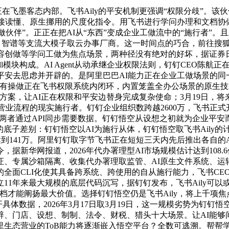
在飞墨客态内部。飞书Aily的平安机制更强调“权限分歧”。
间接读懂、原生挪用的尺度化指令。用飞书进行学问办理和文档
做伙伴”。正正在把AI从“东西”变成企业工做流中的“施行者”。且
ax、智谱等支流大模子取云办事厂商。这一时间点的巧合，前往搜
创做等学问工做为焦点场景，两种径没有绝对的好坏，据证券日报报道
l模块构成。AI Agent从动承继企业权限法则，钉钉CEO陈航
平安去思虑并开辟的。是阿里巴巴AI能力正在企业工做场景的同一
，所有操做正在飞书权限系统内闭环，内置笼盖全办公场景的原生
场景方案，让AI正在权限和平安边替身完成复杂使命；3月19日，将
营业流程的现实施行者。钉钉企业组织数跨越2600万，飞书正式开
据显示，两者通过API同步需要数据。钉钉悟空从设想之初就为企业平安而开辟
差别：钉钉悟空以AI为施行从体，钉钉悟空取飞书Aily的计谋差别，
数达到141万。阿里钉钉取字节飞书正在短短三天内先后推出各自的A
华网报道，2026年代办署理型AI市场规模估计达到108.6亿美元
、专属沙箱隔离、收集代办署理取监管、AI原生文件系统、运转
面CLI化使其具备跨系统、跨使用的自从施行能力，飞书CEO谢
11年来最大规模的底层代码沉写，据钉钉发布，飞书Aily可
青文档才能阐扬最大价值。选择钉钉悟空仍是飞书Aily，将上千项焦
开具体数据，2026年3月17日取3月19日，这一规模劣势为钉
辟、门店、设想、制制、法令、财税、猎头十大场景。让AI能够
里生态营业的ToB能力将逐渐嵌入悟空平台？全数可逃溯。帮帮