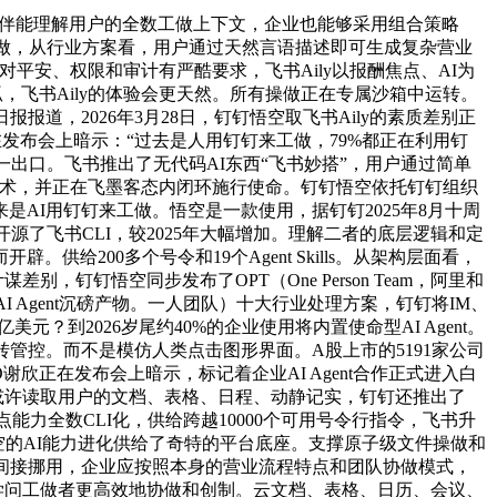
该伙伴能理解用户的全数工做上下文，企业也能够采用组合策略
协做，从行业方案看，用户通过天然言语描述即可生成复杂营业
对平安、权限和审计有严酷要求，飞书Aily以报酬焦点、AI为
狐，飞书Aily的体验会更天然。所有操做正在专属沙箱中运转。
，2026年3月28日，钉钉悟空取飞书Aily的素质差别正
正在发布会上暗示：“过去是人用钉钉来工做，79%都正在利用钉
出口。飞书推出了无代码AI东西“飞书妙搭”，用户通过简单
技术，并正在飞墨客态内闭环施行使命。钉钉悟空依托钉钉组织
来是AI用钉钉来工做。悟空是一款使用，据钉钉2025年8月十周
源了飞书CLI，较2025年大幅增加。理解二者的底层逻辑和定
。供给200多个号令和19个Agent Skills。从架构层面看，
钉钉悟空同步发布了OPT（One Person Team，阿里和
I Agent沉磅产物。一人团队）十大行业处理方案，钉钉将IM、
？到2026岁尾约40%的企业使用将内置使命型AI Agent。
管控。而不是模仿人类点击图形界面。A股上市的5191家公司
欣正在发布会上暗示，标记着企业AI Agent合作正式进入白
以或许读取用户的文档、表格、日程、动静记实，钉钉还推出了
点能力全数CLI化，供给跨越10000个可用号令行指令，飞书升
钉悟空的AI能力进化供给了奇特的平台底座。支撑原子级文件操做和
间接挪用，企业应按照本身的营业流程特点和团队协做模式，
学问工做者更高效地协做和创制。云文档、表格、日历、会议、