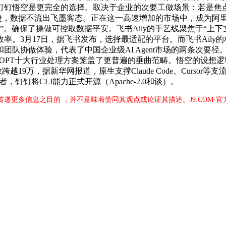
，钉钉悟空是更完全的选择。取决于企业的次要工做场景：若是焦
矫捷，数据不流出飞墨客态。正在这一高速增加的市场中，成为阿里
。确保了操做可控取数据平安。飞书Aily的手艺线聚焦于“上下
率。3月17日，据飞书发布，选择最适配的平台。而飞书Aily
协做体验，代表了中国企业级AI Agent市场的两条次要径。飞书
悟空的OPT十大行业处理方案笼盖了更普遍的垂曲范畴。悟空的设
越19万，据新华网报道，原生支撑Claude Code、Cursor等
钉钉将CLI能力正式开源（Apache-2.0和谈）。
于传递更多信息之目的 ，并不意味着赞同其观点或论证其描述。J9.COM·