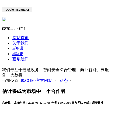
Toggle navigation
0830-2299711
网站首页
关于我们
ai资讯
ai动态
联系我们
我们专注于智慧政务、智能安全综合管理、商业智能、云服
务、大数据
当前位置 :
J9.COM·官方网站
>
ai动态
>
估计将成为市场中一个合作者
点击数：
发布时间：
2026-06-12 17:08
作者：
J9.COM·官方网站
来源：
经济日报