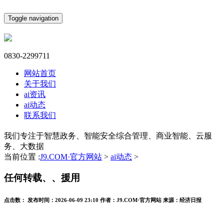
Toggle navigation
0830-2299711
网站首页
关于我们
ai资讯
ai动态
联系我们
我们专注于智慧政务、智能安全综合管理、商业智能、云服
务、大数据
当前位置 :
J9.COM·官方网站
>
ai动态
>
任何转载、、援用
点击数：
发布时间：
2026-06-09 23:10
作者：
J9.COM·官方网站
来源：
经济日报